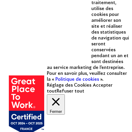
traitement,
Instagram
utilise des
Acteur passionné de la ville depuis
cookies pour
1996, Apsys conçoit, réalise, anime
améliorer son
et valorise des opérations urbaines
site et réaliser
à forte valeur ajoutée dans toutes
des statistiques
les fonctions : polarités mixtes,
de navigation qui
seront
commerces, bureaux, logements,
conservées
hôtellerie, etc.
pendant un an et
sont destinées
Une entreprise
au service marketing de l’entreprise.
certifiée
Pour en savoir plus, veuillez consulter
la «
Politique de cookies
».
Réglage des Cookies
Accepter
tout
Refuser tout
Fermer