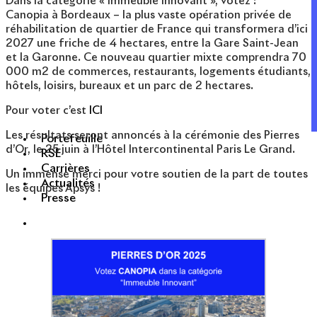
Dans la catégorie « Immeuble Innovant », votez :
Canopia à Bordeaux – la plus vaste opération privée de
réhabilitation de quartier de France qui transformera d’ici
2027 une friche de 4 hectares, entre la Gare Saint-Jean
et la Garonne. Ce nouveau quartier mixte comprendra 70
000 m2 de commerces, restaurants, logements étudiants,
hôtels, loisirs, bureaux et un parc de 2 hectares.
Pour voter c’est
ICI
Les résultats seront annoncés à la cérémonie des Pierres
Portefeuille
d’Or, le 25 juin à l’Hôtel Intercontinental Paris Le Grand.
RSE
Carrières
Un immense merci pour votre soutien de la part de toutes
Actualités
les équipes Apsys !
Presse