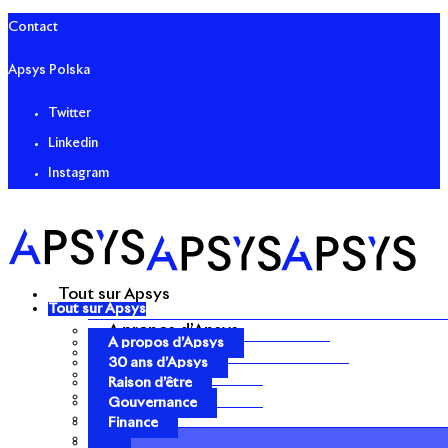
Contact
Apsys Polska
Twitter
Linkedin
Instagram
Tout sur Apsys
Tout sur Apsys
A propos d’Apsys
A propos d’Apsys
30 ans d’Apsys
30 ans d’Apsys
Raison d’être
Raison d’être
Gouvernance
Gouvernance
Finance
Finance