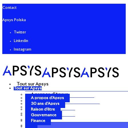
Contact
Apsys Polska
Twitter
Linkedin
Instagram
Tout sur Apsys
Tout sur Apsys
A propos d’Apsys
A propos d’Apsys
30 ans d’Apsys
30 ans d’Apsys
Raison d’être
Raison d’être
Gouvernance
Gouvernance
Finance
Finance