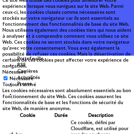
Ce site Web utilise des cookies pour améliorer votre
expérience lorsque vous naviguez sur le site Web. Parmi
ceux-ci, les cookies classés comme nécessaires sont
stockés sur votre navigateur car ils sont essentiels au
fonctionnement des fonctionnalités de base du site Web.
Nous utilisons également des cookies tiers qui nous aident
à analyser et à comprendre comment vous utilisez ce site
Web. Ces cookies ne seront stockés dans votre navigateur
qu'avec votre consentement. Vous avez également la
possibilité de refuser ces cookies. Mais la désactivation de
Portefeuille
certains de ces cookies peut affecter votre expérience de
RSE
navigation.
Carrières
Nécessaire
Actualités
Nécessaire
Presse
Toujours activé
Les cookies nécessaires sont absolument essentiels au bon
fonctionnement du site Web. Ces cookies assurent les
fonctionnalités de base et les fonctions de sécurité du
site Web, de manière anonyme.
Cookie
Durée
Description
Ce cookie, défini par
Cloudflare, est utilisé pour