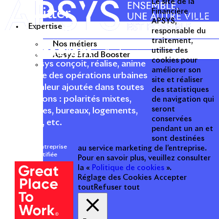
Le site de la
Twitter
Financière
APSYS,
Expertise
Linkedin
responsable du
traitement,
Nos métiers
Instagram
utilise des
Acteur passionné de la ville depuis
Apsys Brand Booster
cookies pour
1996, Apsys conçoit, réalise, anime
améliorer son
et valorise des opérations urbaines
site et réaliser
à forte valeur ajoutée dans toutes
des statistiques
les fonctions : polarités mixtes,
de navigation qui
seront
commerces, bureaux, logements,
conservées
hôtellerie, etc.
pendant un an et
sont destinées
Une entreprise
au service marketing de l’entreprise.
certifiée
Pour en savoir plus, veuillez consulter
la «
Politique de cookies
».
Réglage des Cookies
Accepter
tout
Refuser tout