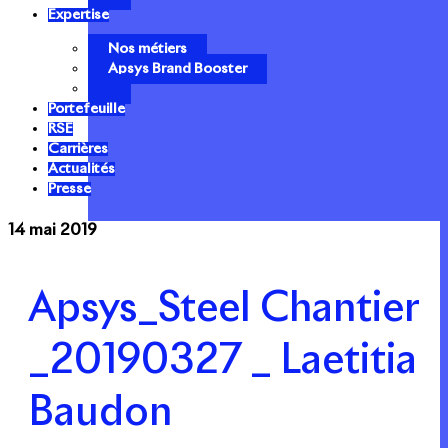
Expertise
Nos métiers
Apsys Brand Booster
Portefeuille
RSE
Carrières
Actualités
Presse
14 mai 2019
Apsys_Steel Chantier
_20190327 _ Laetitia
Baudon