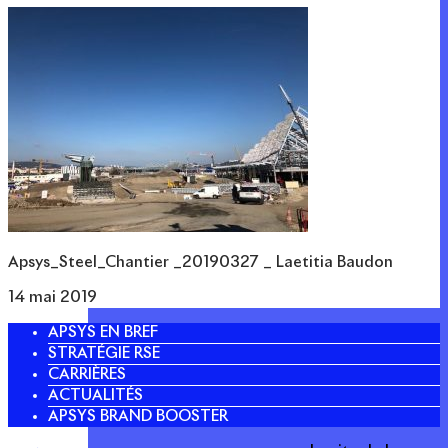
Apsys_Steel_Chantier _20190327 _ Laetitia Baudon
14 mai 2019
APSYS EN BREF
STRATÉGIE RSE
CARRIÈRES
ACTUALITÉS
APSYS BRAND BOOSTER