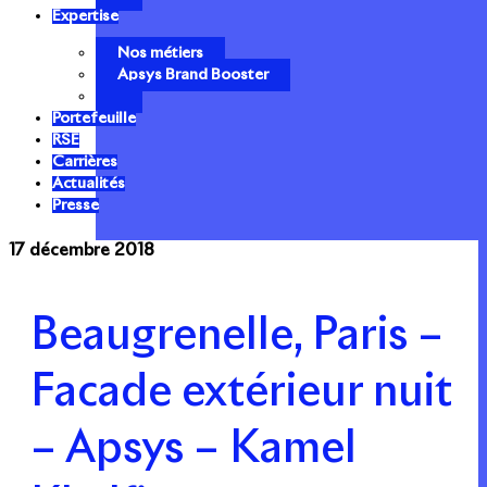
Expertise
Nos métiers
Apsys Brand Booster
Portefeuille
RSE
Carrières
Actualités
Presse
17 décembre 2018
Beaugrenelle, Paris –
Facade extérieur nuit
– Apsys – Kamel