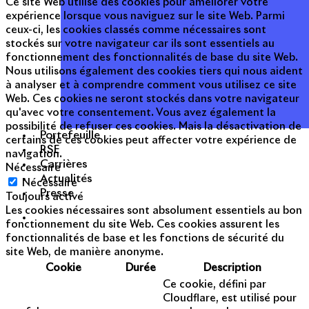
Ce site Web utilise des cookies pour améliorer votre
expérience lorsque vous naviguez sur le site Web. Parmi
ceux-ci, les cookies classés comme nécessaires sont
stockés sur votre navigateur car ils sont essentiels au
fonctionnement des fonctionnalités de base du site Web.
Nous utilisons également des cookies tiers qui nous aident
à analyser et à comprendre comment vous utilisez ce site
Web. Ces cookies ne seront stockés dans votre navigateur
qu'avec votre consentement. Vous avez également la
possibilité de refuser ces cookies. Mais la désactivation de
Portefeuille
certains de ces cookies peut affecter votre expérience de
RSE
navigation.
Carrières
Nécessaire
Actualités
Nécessaire
Presse
Toujours activé
Les cookies nécessaires sont absolument essentiels au bon
fonctionnement du site Web. Ces cookies assurent les
fonctionnalités de base et les fonctions de sécurité du
site Web, de manière anonyme.
Cookie
Durée
Description
Ce cookie, défini par
Cloudflare, est utilisé pour