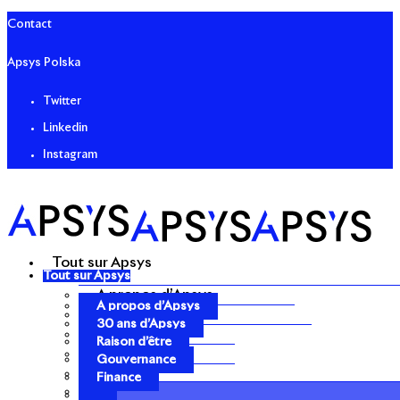
Contact
Apsys Polska
Twitter
Linkedin
Instagram
Tout sur Apsys
Tout sur Apsys
A propos d’Apsys
A propos d’Apsys
30 ans d’Apsys
30 ans d’Apsys
Raison d’être
Raison d’être
Gouvernance
Gouvernance
Finance
Finance