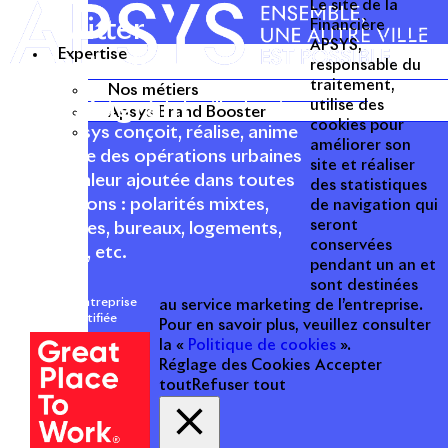
Le site de la
Twitter
Financière
APSYS,
Expertise
Linkedin
responsable du
traitement,
Nos métiers
Instagram
utilise des
Acteur passionné de la ville depuis
Apsys Brand Booster
cookies pour
1996, Apsys conçoit, réalise, anime
améliorer son
et valorise des opérations urbaines
site et réaliser
à forte valeur ajoutée dans toutes
des statistiques
les fonctions : polarités mixtes,
de navigation qui
seront
commerces, bureaux, logements,
conservées
hôtellerie, etc.
pendant un an et
sont destinées
Une entreprise
au service marketing de l’entreprise.
certifiée
Pour en savoir plus, veuillez consulter
la «
Politique de cookies
».
Réglage des Cookies
Accepter
tout
Refuser tout