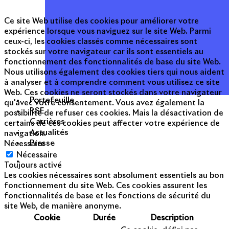
Ce site Web utilise des cookies pour améliorer votre
expérience lorsque vous naviguez sur le site Web. Parmi
ceux-ci, les cookies classés comme nécessaires sont
stockés sur votre navigateur car ils sont essentiels au
fonctionnement des fonctionnalités de base du site Web.
Nous utilisons également des cookies tiers qui nous aident
à analyser et à comprendre comment vous utilisez ce site
Web. Ces cookies ne seront stockés dans votre navigateur
Portefeuille
qu'avec votre consentement. Vous avez également la
RSE
possibilité de refuser ces cookies. Mais la désactivation de
Carrières
certains de ces cookies peut affecter votre expérience de
Actualités
navigation.
Presse
Nécessaire
Nécessaire
Toujours activé
Les cookies nécessaires sont absolument essentiels au bon
fonctionnement du site Web. Ces cookies assurent les
fonctionnalités de base et les fonctions de sécurité du
site Web, de manière anonyme.
Cookie
Durée
Description