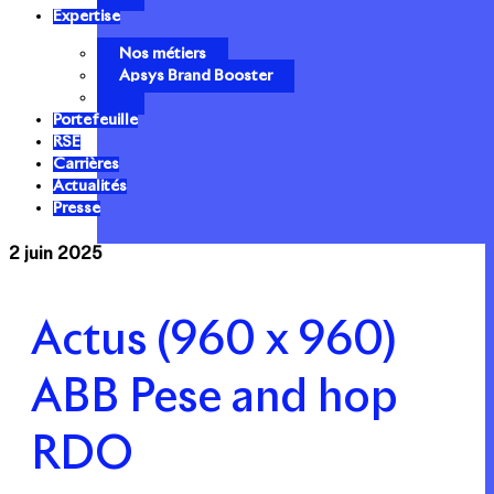
Expertise
Nos métiers
Apsys Brand Booster
Portefeuille
RSE
Carrières
Actualités
Presse
2 juin 2025
Actus (960 x 960)
ABB Pese and hop
RDO