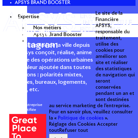
APSYS BRAND BOOSTER
Le site de la
Expertise
Twitter
Financière
APSYS,
Nos métiers
Linkedin
responsable du
Apsys Brand Booster
traitement,
Instagram
utilise des
Acteur passionné de la ville depuis
cookies pour
1996, Apsys conçoit, réalise, anime
améliorer son
et valorise des opérations urbaines
site et réaliser
à forte valeur ajoutée dans toutes
des statistiques
les fonctions : polarités mixtes,
de navigation qui
seront
commerces, bureaux, logements,
conservées
hôtellerie, etc.
pendant un an et
sont destinées
Une entreprise
au service marketing de l’entreprise.
certifiée
Pour en savoir plus, veuillez consulter
la «
Politique de cookies
».
Réglage des Cookies
Accepter
tout
Refuser tout