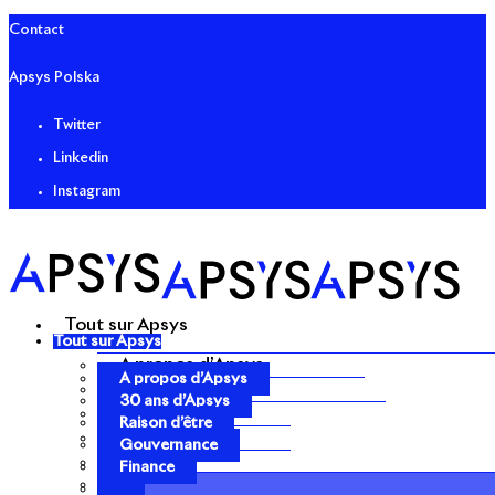
Contact
Apsys Polska
Twitter
Linkedin
Instagram
Tout sur Apsys
Tout sur Apsys
A propos d’Apsys
A propos d’Apsys
30 ans d’Apsys
30 ans d’Apsys
Raison d’être
Raison d’être
Gouvernance
Gouvernance
Finance
Finance