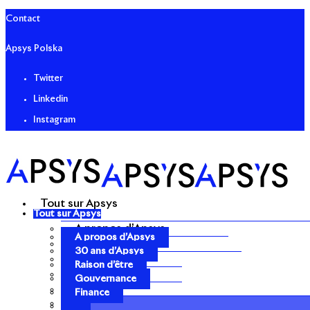
Contact
Apsys Polska
Twitter
Linkedin
Instagram
Tout sur Apsys
Tout sur Apsys
A propos d’Apsys
A propos d’Apsys
30 ans d’Apsys
30 ans d’Apsys
Raison d’être
Raison d’être
Gouvernance
Gouvernance
Finance
Finance