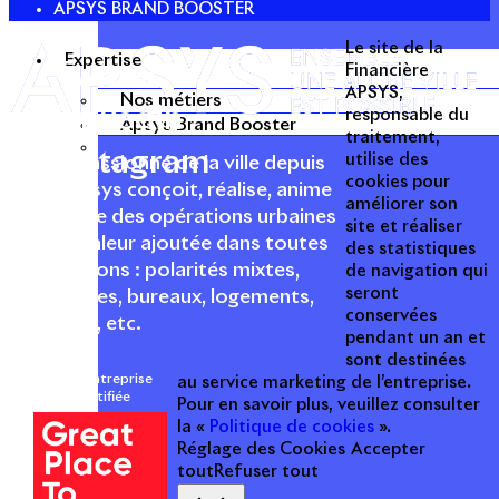
APSYS BRAND BOOSTER
Le site de la
Expertise
Twitter
Financière
APSYS,
Nos métiers
Linkedin
responsable du
Apsys Brand Booster
traitement,
Instagram
utilise des
Acteur passionné de la ville depuis
cookies pour
1996, Apsys conçoit, réalise, anime
améliorer son
et valorise des opérations urbaines
site et réaliser
à forte valeur ajoutée dans toutes
des statistiques
les fonctions : polarités mixtes,
de navigation qui
seront
commerces, bureaux, logements,
conservées
hôtellerie, etc.
pendant un an et
sont destinées
Une entreprise
au service marketing de l’entreprise.
certifiée
Pour en savoir plus, veuillez consulter
la «
Politique de cookies
».
Réglage des Cookies
Accepter
tout
Refuser tout