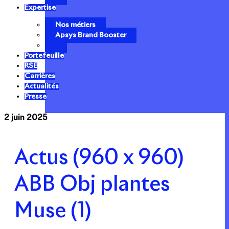
Expertise
Nos métiers
Apsys Brand Booster
Portefeuille
RSE
Carrières
Actualités
Presse
2 juin 2025
Actus (960 x 960)
ABB Obj plantes
Muse (1)