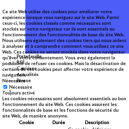
Ce site Web utilise des cookies pour améliorer votre
expérience lorsque vous naviguez sur le site Web. Parmi
ceux-ci, les cookies classés comme nécessaires sont
stockés sur votre navigateur car ils sont essentiels au
fonctionnement des fonctionnalités de base du site Web.
Nous utilisons également des cookies tiers qui nous aident
à analyser et à comprendre comment vous utilisez ce site
Web. Ces cookies ne seront stockés dans votre navigateur
Portefeuille
qu'avec votre consentement. Vous avez également la
RSE
possibilité de refuser ces cookies. Mais la désactivation de
Carrières
certains de ces cookies peut affecter votre expérience de
Actualités
navigation.
Presse
Nécessaire
Nécessaire
Toujours activé
Les cookies nécessaires sont absolument essentiels au bon
fonctionnement du site Web. Ces cookies assurent les
fonctionnalités de base et les fonctions de sécurité du
site Web, de manière anonyme.
Cookie
Durée
Description