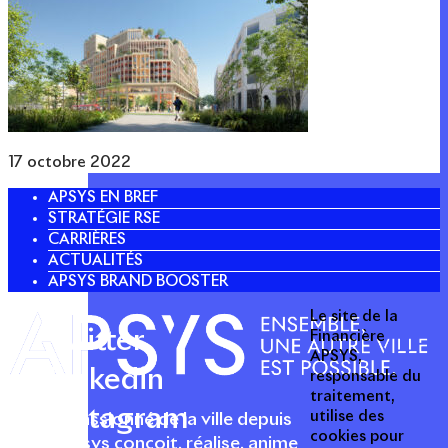
17 octobre 2022
APSYS EN BREF
STRATÉGIE RSE
CARRIÈRES
ACTUALITÉS
APSYS BRAND BOOSTER
Le site de la
Twitter
Financière
APSYS,
Linkedin
responsable du
traitement,
Instagram
utilise des
Acteur passionné de la ville depuis
cookies pour
1996, Apsys conçoit, réalise, anime