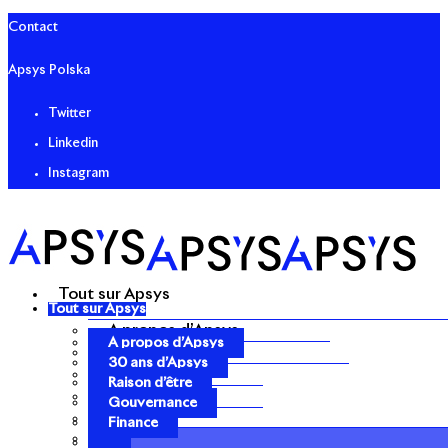
Contact
Apsys Polska
Twitter
Linkedin
Instagram
Tout sur Apsys
Tout sur Apsys
A propos d’Apsys
A propos d’Apsys
30 ans d’Apsys
30 ans d’Apsys
Raison d’être
Raison d’être
Gouvernance
Gouvernance
Finance
Finance