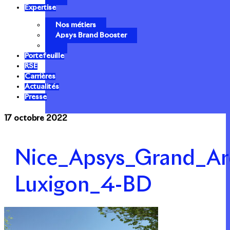
Expertise
Nos métiers
Apsys Brand Booster
Portefeuille
RSE
Carrières
Actualités
Presse
17 octobre 2022
Nice_Apsys_Grand_A
Luxigon_4-BD