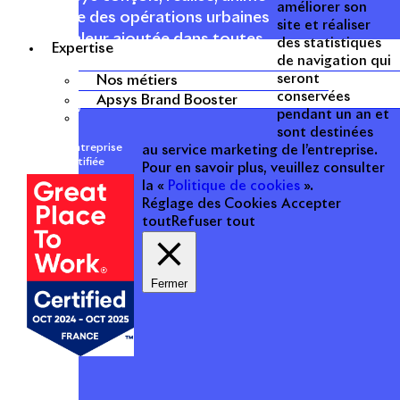
améliorer son
et valorise des opérations urbaines
site et réaliser
à forte valeur ajoutée dans toutes
des statistiques
Expertise
les fonctions : polarités mixtes,
de navigation qui
seront
Nos métiers
commerces, bureaux, logements,
conservées
Apsys Brand Booster
hôtellerie, etc.
pendant un an et
sont destinées
Une entreprise
au service marketing de l’entreprise.
certifiée
Pour en savoir plus, veuillez consulter
la «
Politique de cookies
».
Réglage des Cookies
Accepter
tout
Refuser tout
Fermer