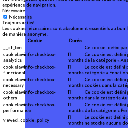
expérience de navigation.
Nécessaire
Nécessaire
Toujours activé
Les cookies nécessaires sont absolument essentiels au bon f
de manière anonyme.
Cookie
Durée
__cf_bm
Ce cookie, défini pa
cookielawinfo-checkbox-
11
Ce cookie est défini
analytics
months
de la catégorie « Ana
cookielawinfo-checkbox-
11
Le cookie est défini
functional
months
catégorie « Fonction
cookielawinfo-checkbox-
11
Ce cookie est défini
necessary
months
cookies dans la caté
cookielawinfo-checkbox-
11
Ce cookie est défini
others
months
dans la catégorie Au
cookielawinfo-checkbox-
11
Ce cookie est défini
performance
months
de la catégorie « Pe
11
Le cookie est défini 
viewed_cookie_policy
months
ne stocke aucune do