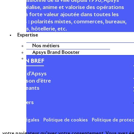
Acteur passionné de la ville depuis 1996, Apsys
conçoit, réalise, anime et valorise des opérations
urbaines à forte valeur ajoutée dans toutes les
fonctions : polarités mixtes, commerces, bureaux,
logements, hôtellerie, etc.
Expertise
Nos métiers
Apsys Brand Booster
APSYS EN BREF
À propos d'Apsys
Notre raison d’être
Nos dirigeants
Finance
Nos métiers
Mentions légales
Politique de cookies
Politique de prote
votre navigateur qu'avec votre consentement. Vous avez égal