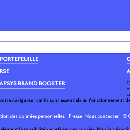
PORTEFEUILLE
C
RSE
A
C
APSYS BRAND BOOSTER
e
c
votre navigateur car ils sont essentiels au fonctionnement de
ction des données personnelles
Presse
Nous contacter
© C
ement la possibilité de refuser ces cookies. Mais la désactiv