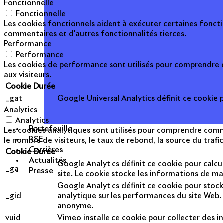
Fonctionnelle
Fonctionnelle
Les cookies fonctionnels aident à exécuter certaines foncti
commentaires et d'autres fonctionnalités tierces.
Performance
Performance
Les cookies de performance sont utilisés pour comprendre et
aux visiteurs.
Cookie
Durée
_gat
Google Universal Analytics définit ce cookie po
Analytics
Analytics
Portefeuille
Les cookies analytiques sont utilisés pour comprendre commen
RSE
le nombre de visiteurs, le taux de rebond, la source du trafic
Carrières
Cookie
Durée
Actualités
Google Analytics définit ce cookie pour calcul
_ga
Presse
site. Le cookie stocke les informations de m
Google Analytics définit ce cookie pour stock
_gid
analytique sur les performances du site Web. 
anonyme.
vuid
Vimeo installe ce cookie pour collecter des in