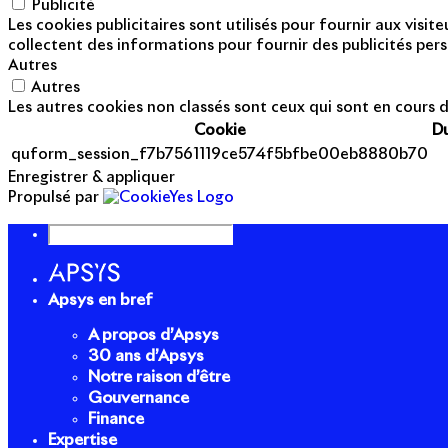
Publicité
Les cookies publicitaires sont utilisés pour fournir aux visi
collectent des informations pour fournir des publicités pers
Autres
Autres
Les autres cookies non classés sont ceux qui sont en cours d
Cookie
D
quform_session_f7b7561119ce574f5bfbe00eb8880b70
Enregistrer & appliquer
Propulsé par
Apsys en bref
A propos d’Apsys
30 ans d’Apsys
Notre raison d’être
Gouvernance
Finance
Expertise