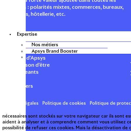
urbaines à forte valeur ajoutée dans toutes les
fonctions : polarités mixtes, commerces, bureaux,
logements, hôtellerie, etc.
Expertise
Nos métiers
APSYS EN BREF
Apsys Brand Booster
À propos d'Apsys
Notre raison d’être
Nos dirigeants
Finance
Nos métiers
Mentions légales
Politique de cookies
Politique de prote
nécessaires sont stockés sur votre navigateur car ils sont 
aident à analyser et à comprendre comment vous utilisez c
possibilité de refuser ces cookies. Mais la désactivation de