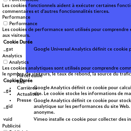
Les cookies fonctionnels aident à exécuter certaines foncti
commentaires et d'autres fonctionnalités tierces.
Performance
Performance
Les cookies de performance sont utilisés pour comprendre et
aux visiteurs.
Cookie
Durée
_gat
Google Universal Analytics définit ce cookie po
Analytics
Analytics
Les cookies analytiques sont utilisés pour comprendre commen
le nombre de visiteurs, le taux de rebond, la source du trafic
Portefeuille
Cookie
Durée
RSE
Google Analytics définit ce cookie pour calcul
Carrières
_ga
site. Le cookie stocke les informations de m
Actualités
Presse
Google Analytics définit ce cookie pour stock
_gid
analytique sur les performances du site Web. 
anonyme.
vuid
Vimeo installe ce cookie pour collecter des in
Publicité