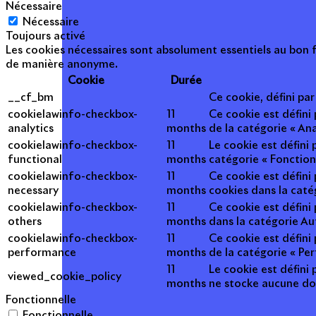
Nécessaire
Nécessaire
Toujours activé
Les cookies nécessaires sont absolument essentiels au bon f
de manière anonyme.
Cookie
Durée
__cf_bm
Ce cookie, défini pa
cookielawinfo-checkbox-
11
Ce cookie est défini
analytics
months
de la catégorie « Ana
cookielawinfo-checkbox-
11
Le cookie est défini
functional
months
catégorie « Fonction
cookielawinfo-checkbox-
11
Ce cookie est défini
necessary
months
cookies dans la caté
cookielawinfo-checkbox-
11
Ce cookie est défini
others
months
dans la catégorie Au
cookielawinfo-checkbox-
11
Ce cookie est défini
performance
months
de la catégorie « Pe
11
Le cookie est défini 
viewed_cookie_policy
months
ne stocke aucune do
Fonctionnelle
Fonctionnelle