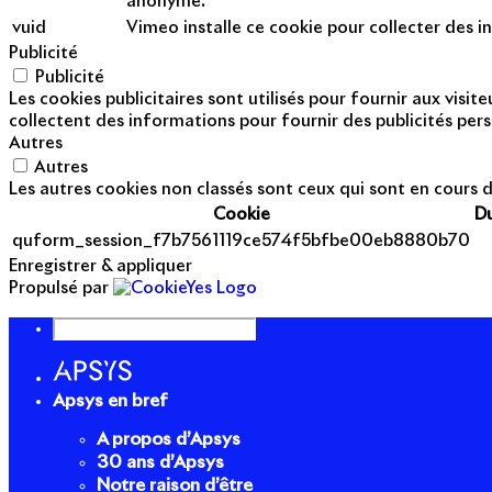
anonyme.
vuid
Vimeo installe ce cookie pour collecter des in
Publicité
Publicité
Les cookies publicitaires sont utilisés pour fournir aux visi
collectent des informations pour fournir des publicités pers
Autres
Autres
Les autres cookies non classés sont ceux qui sont en cours d
Cookie
D
quform_session_f7b7561119ce574f5bfbe00eb8880b70
Enregistrer & appliquer
Propulsé par
Apsys en bref
A propos d’Apsys
30 ans d’Apsys
Notre raison d’être