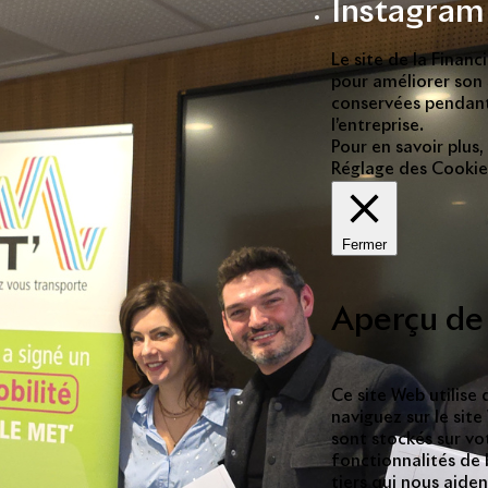
Instagram
Le site de la Finan
pour améliorer son s
conservées pendant
l’entreprise.
Pour en savoir plus,
Réglage des Cookie
Fermer
Aperçu de 
Ce site Web utilise
naviguez sur le sit
sont stockés sur vo
fonctionnalités de 
tiers qui nous aide