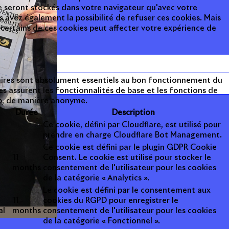
 seront stockés dans votre navigateur qu'avec votre
avez également la possibilité de refuser ces cookies. Mais
 certains de ces cookies peut affecter votre expérience de
aires sont absolument essentiels au bon fonctionnement du
es assurent les fonctionnalités de base et les fonctions de
eb, de manière anonyme.
Durée
Description
Ce cookie, défini par Cloudflare, est utilisé pour
prendre en charge Cloudflare Bot Management.
Ce cookie est défini par le plugin GDPR Cookie
11
Consent. Le cookie est utilisé pour stocker le
months
consentement de l'utilisateur pour les cookies
de la catégorie « Analytics ».
Le cookie est défini par le consentement aux
11
cookies du RGPD pour enregistrer le
al
months
consentement de l'utilisateur pour les cookies
de la catégorie « Fonctionnel ».