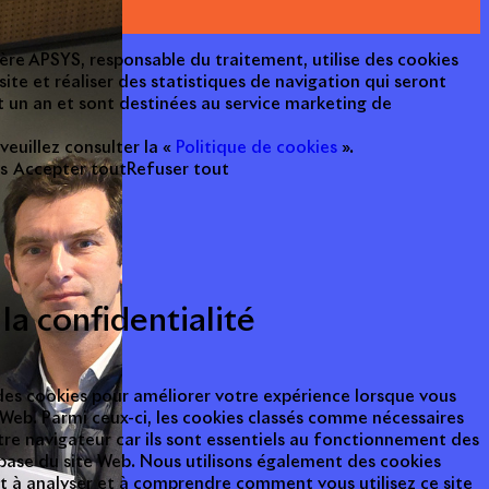
cière APSYS, responsable du traitement, utilise des cookies
ite et réaliser des statistiques de navigation qui seront
 un an et sont destinées au service marketing de
 veuillez consulter la «
Politique de cookies
».
s
Accepter tout
Refuser tout
la confidentialité
 des cookies pour améliorer votre expérience lorsque vous
e Web. Parmi ceux-ci, les cookies classés comme nécessaires
tre navigateur car ils sont essentiels au fonctionnement des
base du site Web. Nous utilisons également des cookies
nt à analyser et à comprendre comment vous utilisez ce site