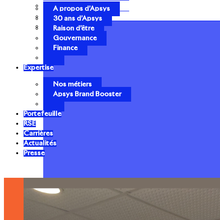
Gouvernance
A propos d’Apsys
Finance
30 ans d’Apsys
Raison d’être
Gouvernance
Finance
Expertise
Nos métiers
Apsys Brand Booster
Portefeuille
RSE
Carrières
Actualités
Presse