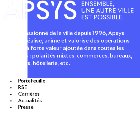
Acteur passionné de la ville depuis 1996, Apsys
conçoit, réalise, anime et valorise des opérations
urbaines à forte valeur ajoutée dans toutes les
fonctions : polarités mixtes, commerces, bureaux,
logements, hôtellerie, etc.
Portefeuille
RSE
Carrières
APSYS EN BREF
Actualités
Presse
À propos d'Apsys
Notre raison d’être
Nos dirigeants
Finance