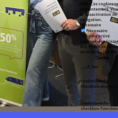
Web. Ces cookies ne
consentement. Vous 
la désactivation de
navigation.
Nécessaire
Nécessaire
Toujours activé
Les cookies nécess
site Web. Ces cooki
sécurité du site W
Cookie
__cf_bm
cookielawinfo-
checkbox-analytics
cookielawinfo-
checkbox-function