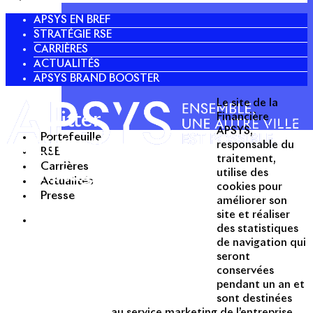
APSYS EN BREF
STRATÉGIE RSE
CARRIÈRES
ACTUALITÉS
APSYS BRAND BOOSTER
Le site de la
Twitter
Financière
APSYS,
Portefeuille
Linkedin
responsable du
RSE
traitement,
Carrières
Instagram
utilise des
Acteur passionné de la ville depuis
Actualités
cookies pour
1996, Apsys conçoit, réalise, anime
Presse
améliorer son
et valorise des opérations urbaines
site et réaliser
à forte valeur ajoutée dans toutes
des statistiques
les fonctions : polarités mixtes,
de navigation qui
seront
commerces, bureaux, logements,
conservées
hôtellerie, etc.
pendant un an et
sont destinées
Une entreprise
au service marketing de l’entreprise.