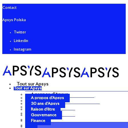
Contact
Apsys Polska
Twitter
Linkedin
Instagram
Tout sur Apsys
Tout sur Apsys
A propos d’Apsys
A propos d’Apsys
30 ans d’Apsys
30 ans d’Apsys
Raison d’être
Raison d’être
Gouvernance
Gouvernance
Finance
Finance