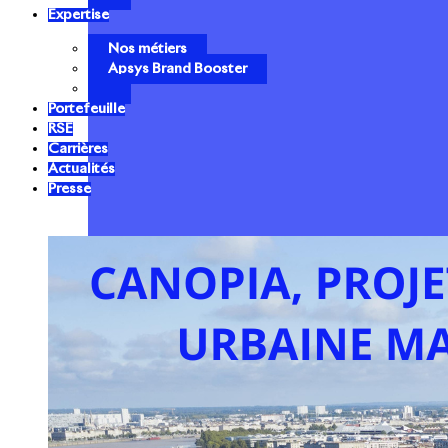
Expertise
Nos métiers
Apsys Brand Booster
Portefeuille
RSE
Carrières
Actualités
Presse