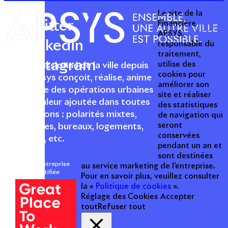
Le site de la
Twitter
Financière
APSYS,
Linkedin
responsable du
traitement,
Instagram
utilise des
Acteur passionné de la ville depuis
cookies pour
1996, Apsys conçoit, réalise, anime
améliorer son
et valorise des opérations urbaines
site et réaliser
à forte valeur ajoutée dans toutes
des statistiques
les fonctions : polarités mixtes,
de navigation qui
seront
commerces, bureaux, logements,
conservées
hôtellerie, etc.
pendant un an et
sont destinées
Une entreprise
au service marketing de l’entreprise.
certifiée
Pour en savoir plus, veuillez consulter
la «
Politique de cookies
».
Réglage des Cookies
Accepter
tout
Refuser tout