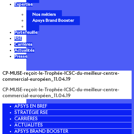
Expertise
Nos métiers
Apsys Brand Booster
Portefeuille
RSE
Carrières
Actualités
Presse
CP-MUSE-reçoit-le-Trophée-ICSC-du-meilleur-centre-
commercial-européen_11.04.19
CP-MUSE-reçoit-le-Trophée-ICSC-du-meilleur-centre-
commercial-européen_11.04.19
APSYS EN BREF
STRATÉGIE RSE
CARRIÈRES
ACTUALITÉS
APSYS BRAND BOOSTER