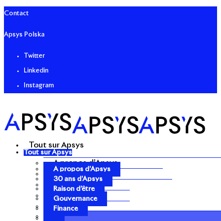
Contact
Apsys Polska
Twitter
Linkedin
Instagram
Tout sur Apsys
Tout sur Apsys
A propos d’Apsys
A propos d’Apsys
30 ans d’Apsys
30 ans d’Apsys
Raison d’être
Raison d’être
Gouvernance
Gouvernance
Finance
Finance