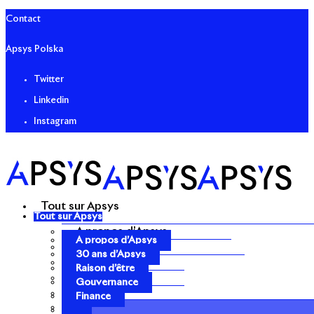
Contact
Apsys Polska
Twitter
Linkedin
Instagram
Tout sur Apsys
Tout sur Apsys
A propos d’Apsys
A propos d’Apsys
30 ans d’Apsys
30 ans d’Apsys
Raison d’être
Raison d’être
Gouvernance
Gouvernance
Finance
Finance