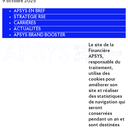
9 octobre 2025
APSYS EN BREF
STRATÉGIE RSE
CARRIÈRES
ACTUALITÉS
APSYS BRAND BOOSTER
Le site de la
Twitter
Financière
APSYS,
Linkedin
responsable du
traitement,
Instagram
utilise des
Acteur passionné de la ville depuis
cookies pour
1996, Apsys conçoit, réalise, anime
améliorer son
et valorise des opérations urbaines
site et réaliser
à forte valeur ajoutée dans toutes
des statistiques
les fonctions : polarités mixtes,
de navigation qui
seront
commerces, bureaux, logements,
conservées
hôtellerie, etc.
pendant un an et
sont destinées