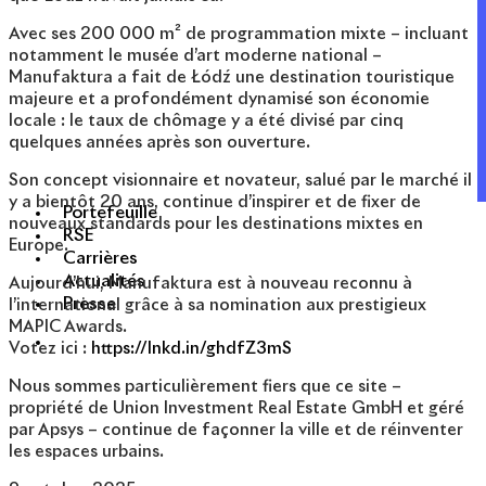
Avec ses 200 000 m² de programmation mixte – incluant
notamment le musée d’art moderne national –
Manufaktura a fait de Łódź une destination touristique
majeure et a profondément dynamisé son économie
locale : le taux de chômage y a été divisé par cinq
quelques années après son ouverture.
Son concept visionnaire et novateur, salué par le marché il
y a bientôt 20 ans, continue d’inspirer et de fixer de
Portefeuille
nouveaux standards pour les destinations mixtes en
RSE
Europe.
Carrières
Actualités
Aujourd’hui, Manufaktura est à nouveau reconnu à
Presse
l’international grâce à sa nomination aux prestigieux
MAPIC Awards.
Votez ici :
https://lnkd.in/ghdfZ3mS
Nous sommes particulièrement fiers que ce site –
propriété de Union Investment Real Estate GmbH et géré
par Apsys – continue de façonner la ville et de réinventer
les espaces urbains.