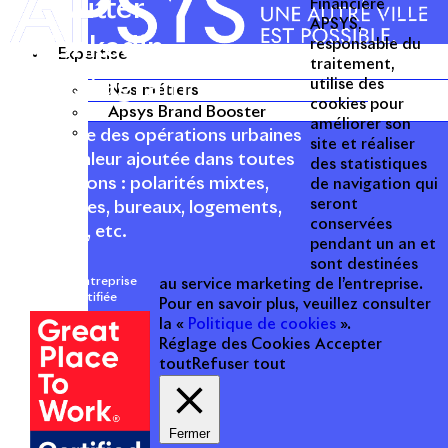
Twitter
Financière
APSYS,
Linkedin
responsable du
Expertise
traitement,
Instagram
utilise des
Acteur passionné de la ville depuis
Nos métiers
cookies pour
1996, Apsys conçoit, réalise, anime
Apsys Brand Booster
améliorer son
et valorise des opérations urbaines
site et réaliser
à forte valeur ajoutée dans toutes
des statistiques
les fonctions : polarités mixtes,
de navigation qui
seront
commerces, bureaux, logements,
conservées
hôtellerie, etc.
pendant un an et
sont destinées
Une entreprise
au service marketing de l’entreprise.
certifiée
Pour en savoir plus, veuillez consulter
la «
Politique de cookies
».
Réglage des Cookies
Accepter
tout
Refuser tout
Fermer