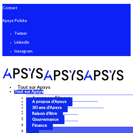
Contact
Apsys Polska
Twitter
Linkedin
Instagram
Tout sur Apsys
Tout sur Apsys
A propos d’Apsys
A propos d’Apsys
30 ans d’Apsys
30 ans d’Apsys
Raison d’être
Raison d’être
Gouvernance
Gouvernance
Finance
Finance