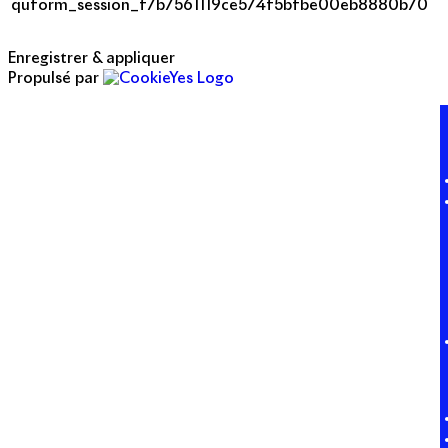
quform_session_f7b7561119ce574f5bfbe00eb8880b70
Enregistrer & appliquer
Propulsé par