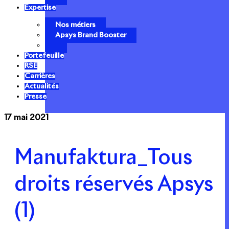
Expertise
Nos métiers
Apsys Brand Booster
Portefeuille
RSE
Carrières
Actualités
Presse
17 mai 2021
Manufaktura_Tous
droits réservés Apsys
(1)