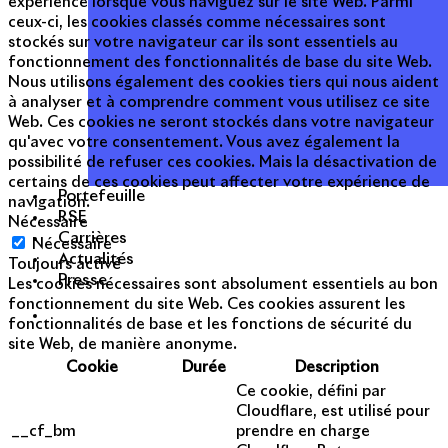
expérience lorsque vous naviguez sur le site Web. Parmi
ceux-ci, les cookies classés comme nécessaires sont
stockés sur votre navigateur car ils sont essentiels au
fonctionnement des fonctionnalités de base du site Web.
Nous utilisons également des cookies tiers qui nous aident
à analyser et à comprendre comment vous utilisez ce site
Web. Ces cookies ne seront stockés dans votre navigateur
qu'avec votre consentement. Vous avez également la
possibilité de refuser ces cookies. Mais la désactivation de
certains de ces cookies peut affecter votre expérience de
Portefeuille
navigation.
RSE
Nécessaire
Carrières
Nécessaire
Actualités
Toujours activé
Presse
Les cookies nécessaires sont absolument essentiels au bon
fonctionnement du site Web. Ces cookies assurent les
fonctionnalités de base et les fonctions de sécurité du
site Web, de manière anonyme.
Cookie
Durée
Description
Ce cookie, défini par
Cloudflare, est utilisé pour
__cf_bm
prendre en charge