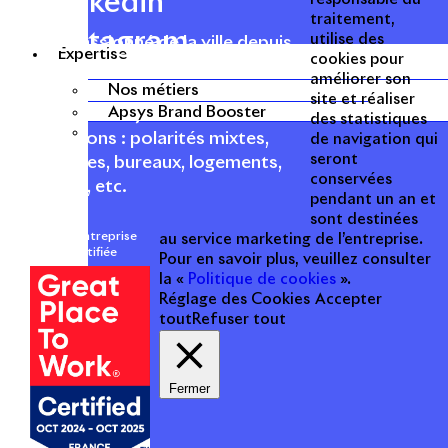
Linkedin
traitement,
Instagram
utilise des
Acteur passionné de la ville depuis
Expertise
cookies pour
1996, Apsys conçoit, réalise, anime
améliorer son
et valorise des opérations urbaines
Nos métiers
site et réaliser
Apsys Brand Booster
à forte valeur ajoutée dans toutes
des statistiques
les fonctions : polarités mixtes,
de navigation qui
seront
commerces, bureaux, logements,
conservées
hôtellerie, etc.
pendant un an et
sont destinées
Une entreprise
au service marketing de l’entreprise.
certifiée
Pour en savoir plus, veuillez consulter
la «
Politique de cookies
».
Réglage des Cookies
Accepter
tout
Refuser tout
Fermer