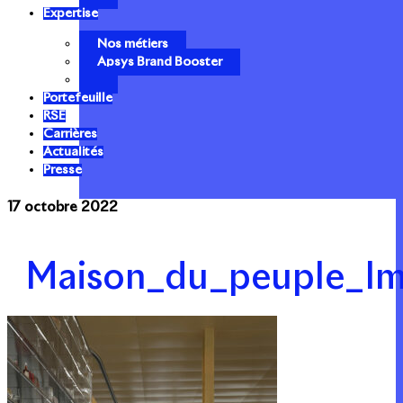
Expertise
Nos métiers
Apsys Brand Booster
Portefeuille
RSE
Carrières
Actualités
Presse
17 octobre 2022
Maison_du_peuple_Im