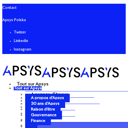
Contact
Apsys Polska
Twitter
Linkedin
Instagram
Tout sur Apsys
Tout sur Apsys
A propos d’Apsys
A propos d’Apsys
30 ans d’Apsys
30 ans d’Apsys
Raison d’être
Raison d’être
Gouvernance
Gouvernance
Finance
Finance