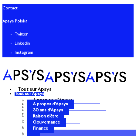
Contact
Apsys Polska
Twitter
Linkedin
Instagram
Tout sur Apsys
Tout sur Apsys
A propos d’Apsys
A propos d’Apsys
30 ans d’Apsys
30 ans d’Apsys
Raison d’être
Raison d’être
Gouvernance
Gouvernance
Finance
Finance