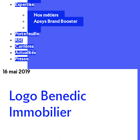
Expertise
Nos métiers
Apsys Brand Booster
Portefeuille
RSE
Carrières
Actualités
Presse
16 mai 2019
Logo Benedic
Immobilier