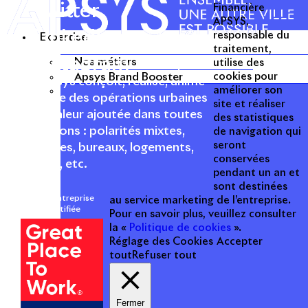
Twitter
Financière
APSYS,
Linkedin
responsable du
Expertise
traitement,
Instagram
Nos métiers
utilise des
Acteur passionné de la ville depuis
Apsys Brand Booster
cookies pour
1996, Apsys conçoit, réalise, anime
améliorer son
et valorise des opérations urbaines
site et réaliser
à forte valeur ajoutée dans toutes
des statistiques
les fonctions : polarités mixtes,
de navigation qui
seront
commerces, bureaux, logements,
conservées
hôtellerie, etc.
pendant un an et
sont destinées
Une entreprise
au service marketing de l’entreprise.
certifiée
Pour en savoir plus, veuillez consulter
la «
Politique de cookies
».
Réglage des Cookies
Accepter
tout
Refuser tout
Fermer