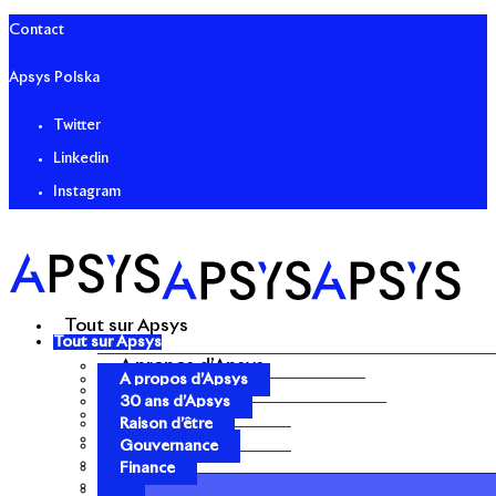
Contact
Apsys Polska
Twitter
Linkedin
Instagram
Tout sur Apsys
Tout sur Apsys
A propos d’Apsys
A propos d’Apsys
30 ans d’Apsys
30 ans d’Apsys
Raison d’être
Raison d’être
Gouvernance
Gouvernance
Finance
Finance