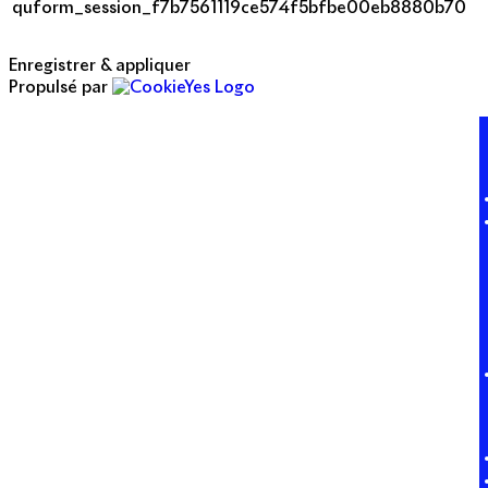
quform_session_f7b7561119ce574f5bfbe00eb8880b70
Enregistrer & appliquer
Propulsé par