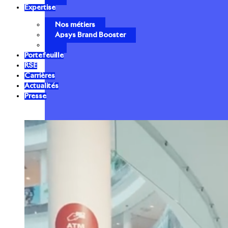
Expertise
Nos métiers
Apsys Brand Booster
Portefeuille
RSE
Carrières
Actualités
Presse