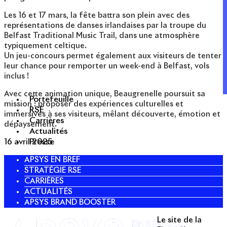
Les 16 et 17 mars, la fête battra son plein avec des
représentations de danses irlandaises par la troupe du
Belfast Traditional Music Trail, dans une atmosphère
typiquement celtique.
Un jeu-concours permet également aux visiteurs de tenter
leur chance pour remporter un week-end à Belfast, vols
inclus !
Avec cette animation unique, Beaugrenelle poursuit sa
Portefeuille
mission : proposer des expériences culturelles et
RSE
immersives à ses visiteurs, mêlant découverte, émotion et
Carrières
dépaysement.
Actualités
Presse
16 avril 2025
APSYS EN BREF
STRATÉGIE RSE
CARRIÈRES
ACTUALITÉS
APSYS BRAND BOOSTER
Le site de la