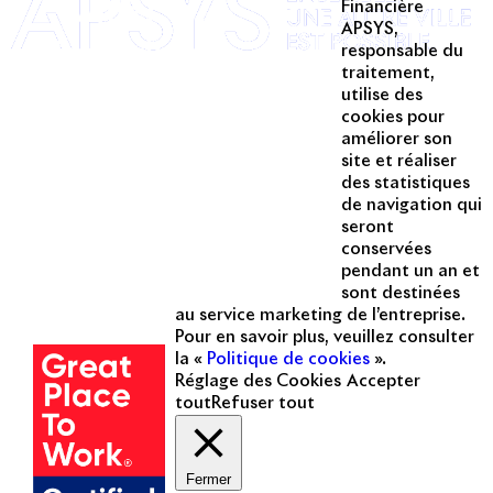
Twitter
Financière
APSYS,
Linkedin
responsable du
traitement,
Instagram
utilise des
Acteur passionné de la ville depuis
cookies pour
1996, Apsys conçoit, réalise, anime
améliorer son
et valorise des opérations urbaines
site et réaliser
à forte valeur ajoutée dans toutes
des statistiques
les fonctions : polarités mixtes,
de navigation qui
seront
commerces, bureaux, logements,
conservées
hôtellerie, etc.
pendant un an et
sont destinées
Une entreprise
au service marketing de l’entreprise.
certifiée
Pour en savoir plus, veuillez consulter
la «
Politique de cookies
».
Réglage des Cookies
Accepter
tout
Refuser tout
Fermer