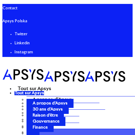
Contact
Apsys Polska
Twitter
Linkedin
Instagram
Tout sur Apsys
Tout sur Apsys
A propos d’Apsys
A propos d’Apsys
30 ans d’Apsys
30 ans d’Apsys
Raison d’être
Raison d’être
Gouvernance
Gouvernance
Finance
Finance