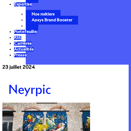
Expertise
Nos métiers
Apsys Brand Booster
Portefeuille
RSE
Carrières
Actualités
Presse
23 juillet 2024
Neyrpic