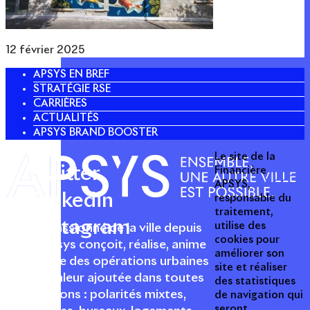
12 février 2025
APSYS EN BREF
STRATÉGIE RSE
CARRIÈRES
ACTUALITÉS
APSYS BRAND BOOSTER
Le site de la
Twitter
Financière
APSYS,
Linkedin
responsable du
traitement,
Instagram
utilise des
Acteur passionné de la ville depuis
cookies pour
1996, Apsys conçoit, réalise, anime
améliorer son
et valorise des opérations urbaines
site et réaliser
à forte valeur ajoutée dans toutes
des statistiques
les fonctions : polarités mixtes,
de navigation qui
seront