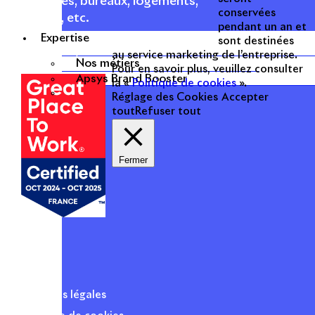
commerces, bureaux, logements,
conservées
hôtellerie, etc.
pendant un an et
Expertise
sont destinées
Une entreprise
au service marketing de l’entreprise.
Nos métiers
certifiée
Pour en savoir plus, veuillez consulter
Apsys Brand Booster
la «
Politique de cookies
».
Réglage des Cookies
Accepter
tout
Refuser tout
Fermer
Mentions légales