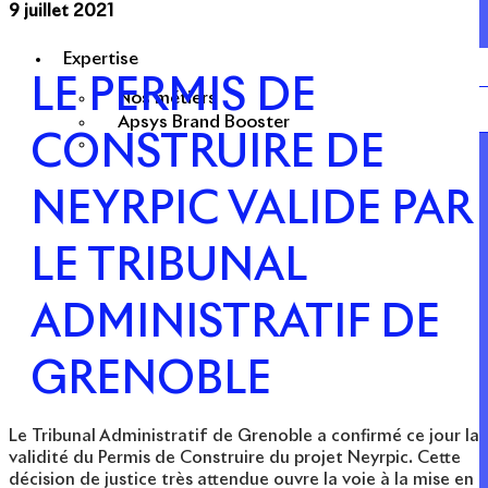
9 juillet 2021
Expertise
LE PERMIS DE
Nos métiers
Apsys Brand Booster
CONSTRUIRE DE
NEYRPIC VALIDE PAR
LE TRIBUNAL
ADMINISTRATIF DE
GRENOBLE
Le Tribunal Administratif de Grenoble a confirmé ce jour la
validité du Permis de Construire du projet Neyrpic. Cette
décision de justice très attendue ouvre la voie à la mise en