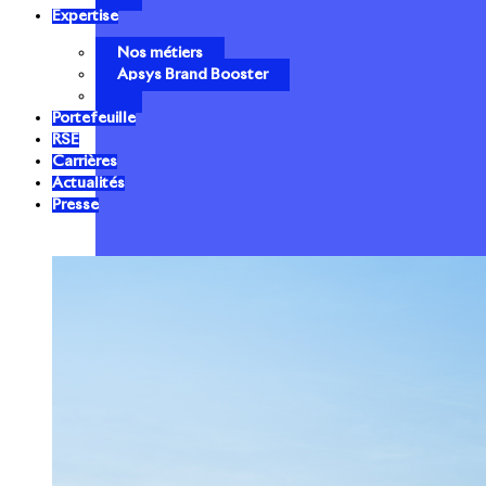
Expertise
Nos métiers
Apsys Brand Booster
Portefeuille
RSE
Carrières
Actualités
Presse