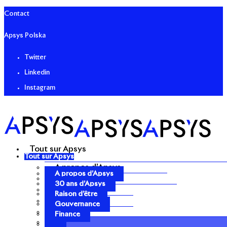
Contact
Apsys Polska
Twitter
Linkedin
Instagram
Tout sur Apsys
Tout sur Apsys
A propos d’Apsys
A propos d’Apsys
30 ans d’Apsys
30 ans d’Apsys
Raison d’être
Raison d’être
Gouvernance
Gouvernance
Finance
Finance