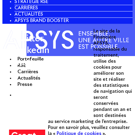
STRATÉGIE RSE
CARRIÈRES
ACTUALITÉS
APSYS BRAND BOOSTER
Le site de la
Twitter
Financière
APSYS,
Linkedin
responsable du
traitement,
Portefeuille
Instagram
utilise des
Acteur passionné de la ville depuis
RSE
cookies pour
1996, Apsys conçoit, réalise, anime
Carrières
améliorer son
et valorise des opérations urbaines
Actualités
site et réaliser
à forte valeur ajoutée dans toutes
Presse
des statistiques
les fonctions : polarités mixtes,
de navigation qui
seront
commerces, bureaux, logements,
conservées
hôtellerie, etc.
pendant un an et
sont destinées
Une entreprise
au service marketing de l’entreprise.
certifiée
Pour en savoir plus, veuillez consulter
la «
Politique de cookies
».