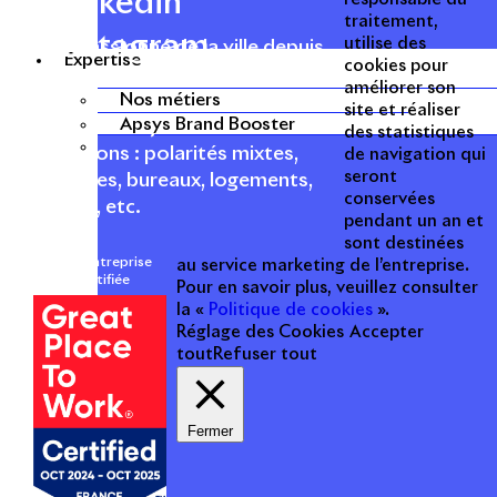
Linkedin
traitement,
Instagram
utilise des
Acteur passionné de la ville depuis
Expertise
cookies pour
1996, Apsys conçoit, réalise, anime
améliorer son
et valorise des opérations urbaines
Nos métiers
site et réaliser
Apsys Brand Booster
à forte valeur ajoutée dans toutes
des statistiques
les fonctions : polarités mixtes,
de navigation qui
seront
commerces, bureaux, logements,
conservées
hôtellerie, etc.
pendant un an et
sont destinées
Une entreprise
au service marketing de l’entreprise.
certifiée
Pour en savoir plus, veuillez consulter
la «
Politique de cookies
».
Réglage des Cookies
Accepter
tout
Refuser tout
Fermer