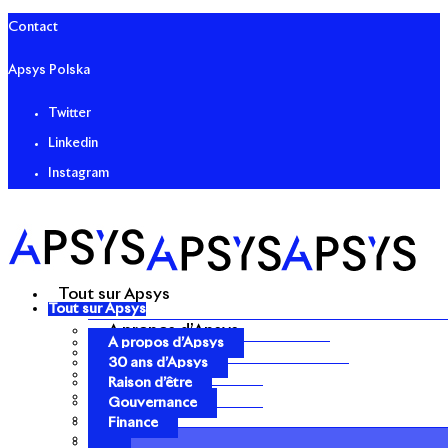
Contact
Apsys Polska
Twitter
Linkedin
Instagram
Tout sur Apsys
Tout sur Apsys
A propos d’Apsys
A propos d’Apsys
30 ans d’Apsys
30 ans d’Apsys
Raison d’être
Raison d’être
Gouvernance
Gouvernance
Finance
Finance