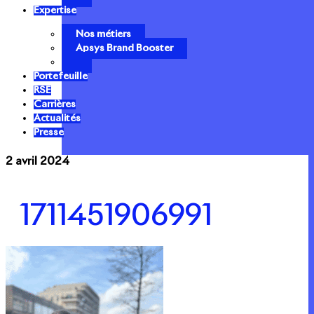
Expertise
Nos métiers
Apsys Brand Booster
Portefeuille
RSE
Carrières
Actualités
Presse
2 avril 2024
1711451906991