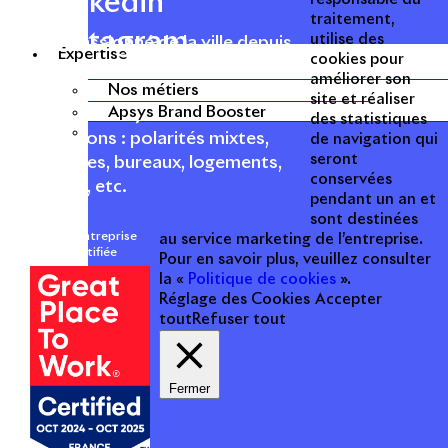
Linkedin
traitement,
Instagram
utilise des
Acteur passionné de la ville depuis
Expertise
cookies pour
1996, Apsys conçoit, réalise, anime
améliorer son
et valorise des opérations urbaines
Nos métiers
site et réaliser
Apsys Brand Booster
à forte valeur ajoutée dans toutes
des statistiques
les fonctions : polarités mixtes,
de navigation qui
seront
commerces, bureaux, logements,
conservées
hôtellerie, etc.
pendant un an et
sont destinées
Une entreprise
au service marketing de l’entreprise.
certifiée
Pour en savoir plus, veuillez consulter
la «
Politique de cookies
».
Réglage des Cookies
Accepter
tout
Refuser tout
Fermer