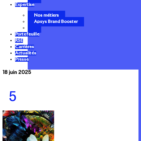
Expertise
Nos métiers
Apsys Brand Booster
Portefeuille
RSE
Carrières
Actualités
Presse
18 juin 2025
5