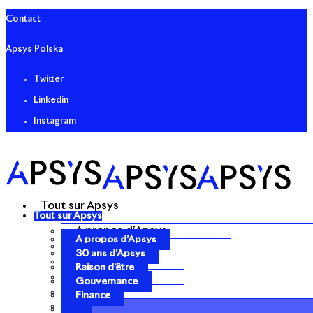
Contact
Apsys Polska
Twitter
Linkedin
Instagram
Tout sur Apsys
Tout sur Apsys
A propos d’Apsys
A propos d’Apsys
30 ans d’Apsys
30 ans d’Apsys
Raison d’être
Raison d’être
Gouvernance
Gouvernance
Finance
Finance