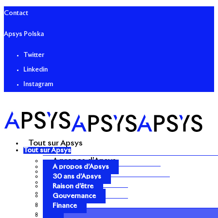
Contact
Apsys Polska
Twitter
Linkedin
Instagram
Tout sur Apsys
Tout sur Apsys
A propos d’Apsys
A propos d’Apsys
30 ans d’Apsys
30 ans d’Apsys
Raison d’être
Raison d’être
Gouvernance
Gouvernance
Finance
Finance