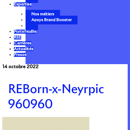
Expertise
Nos métiers
Apsys Brand Booster
Portefeuille
RSE
Carrières
Actualités
Presse
14 octobre 2022
REBorn-x-Neyrpic
960960