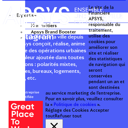
Le site de la
Twitter
Financière
Expertise
APSYS,
Linkedin
responsable du
Nos métiers
traitement,
Apsys Brand Booster
Instagram
utilise des
Acteur passionné de la ville depuis
cookies pour
1996, Apsys conçoit, réalise, anime
améliorer son
et valorise des opérations urbaines
site et réaliser
à forte valeur ajoutée dans toutes
des statistiques
les fonctions : polarités mixtes,
de navigation qui
seront
commerces, bureaux, logements,
conservées
hôtellerie, etc.
pendant un an et
sont destinées
Une entreprise
au service marketing de l’entreprise.
certifiée
Pour en savoir plus, veuillez consulter
la «
Politique de cookies
».
Réglage des Cookies
Accepter
tout
Refuser tout