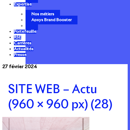
Expertise
Nos métiers
Apsys Brand Booster
Portefeuille
RSE
Carrières
Actualités
Presse
27 février 2024
SITE WEB – Actu
(960 × 960 px) (28)