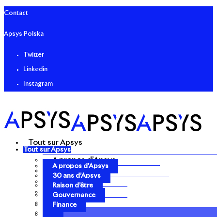
Contact
Apsys Polska
Twitter
Linkedin
Instagram
Tout sur Apsys
Tout sur Apsys
A propos d’Apsys
A propos d’Apsys
30 ans d’Apsys
30 ans d’Apsys
Raison d’être
Raison d’être
Gouvernance
Gouvernance
Finance
Finance