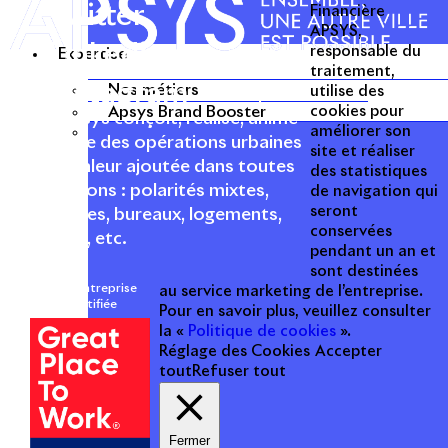
Twitter
Financière
APSYS,
Linkedin
responsable du
Expertise
traitement,
Instagram
Nos métiers
utilise des
Acteur passionné de la ville depuis
Apsys Brand Booster
cookies pour
1996, Apsys conçoit, réalise, anime
améliorer son
et valorise des opérations urbaines
site et réaliser
à forte valeur ajoutée dans toutes
des statistiques
les fonctions : polarités mixtes,
de navigation qui
seront
commerces, bureaux, logements,
conservées
hôtellerie, etc.
pendant un an et
sont destinées
Une entreprise
au service marketing de l’entreprise.
certifiée
Pour en savoir plus, veuillez consulter
la «
Politique de cookies
».
Réglage des Cookies
Accepter
tout
Refuser tout
Fermer