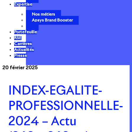
Expertise
Nos métiers
Apsys Brand Booster
Portefeuille
RSE
Carrières
Actualités
Presse
20 février 2025
INDEX-EGALITE-
PROFESSIONNELLE-
2024 – Actu