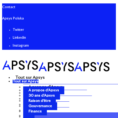
Contact
Apsys Polska
Twitter
Linkedin
Instagram
Tout sur Apsys
Tout sur Apsys
A propos d’Apsys
A propos d’Apsys
30 ans d’Apsys
30 ans d’Apsys
Raison d’être
Raison d’être
Gouvernance
Gouvernance
Finance
Finance