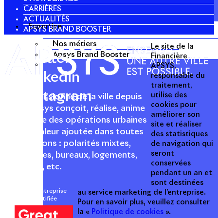
CARRIÈRES
ACTUALITÉS
Expertise
APSYS BRAND BOOSTER
Nos métiers
Le site de la
Apsys Brand Booster
Twitter
Financière
APSYS,
Linkedin
responsable du
traitement,
Instagram
utilise des
Acteur passionné de la ville depuis
cookies pour
1996, Apsys conçoit, réalise, anime
améliorer son
et valorise des opérations urbaines
site et réaliser
à forte valeur ajoutée dans toutes
des statistiques
les fonctions : polarités mixtes,
de navigation qui
seront
commerces, bureaux, logements,
conservées
hôtellerie, etc.
pendant un an et
sont destinées
Une entreprise
au service marketing de l’entreprise.
certifiée
Pour en savoir plus, veuillez consulter
la «
Politique de cookies
».