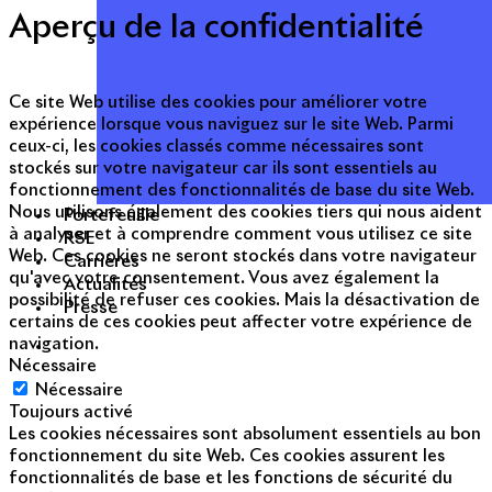
Aperçu de la confidentialité
Ce site Web utilise des cookies pour améliorer votre
expérience lorsque vous naviguez sur le site Web. Parmi
ceux-ci, les cookies classés comme nécessaires sont
stockés sur votre navigateur car ils sont essentiels au
fonctionnement des fonctionnalités de base du site Web.
Nous utilisons également des cookies tiers qui nous aident
Portefeuille
à analyser et à comprendre comment vous utilisez ce site
RSE
Web. Ces cookies ne seront stockés dans votre navigateur
Carrières
qu'avec votre consentement. Vous avez également la
Actualités
possibilité de refuser ces cookies. Mais la désactivation de
Presse
certains de ces cookies peut affecter votre expérience de
navigation.
Nécessaire
Nécessaire
Toujours activé
Les cookies nécessaires sont absolument essentiels au bon
fonctionnement du site Web. Ces cookies assurent les
fonctionnalités de base et les fonctions de sécurité du