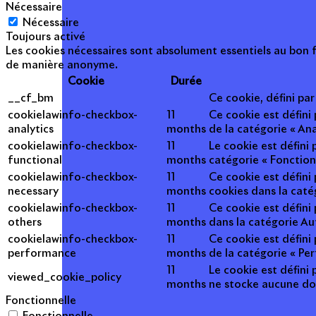
Nécessaire
Nécessaire
Toujours activé
Les cookies nécessaires sont absolument essentiels au bon f
de manière anonyme.
Cookie
Durée
__cf_bm
Ce cookie, défini pa
cookielawinfo-checkbox-
11
Ce cookie est défini
analytics
months
de la catégorie « Ana
cookielawinfo-checkbox-
11
Le cookie est défini
functional
months
catégorie « Fonction
cookielawinfo-checkbox-
11
Ce cookie est défini
necessary
months
cookies dans la caté
cookielawinfo-checkbox-
11
Ce cookie est défini
others
months
dans la catégorie Au
cookielawinfo-checkbox-
11
Ce cookie est défini
performance
months
de la catégorie « Pe
11
Le cookie est défini 
viewed_cookie_policy
months
ne stocke aucune do
Fonctionnelle