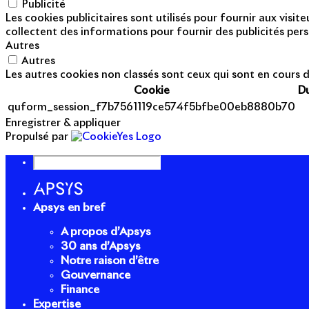
Publicité
Les cookies publicitaires sont utilisés pour fournir aux visi
collectent des informations pour fournir des publicités pers
Autres
Autres
Les autres cookies non classés sont ceux qui sont en cours d
Cookie
D
quform_session_f7b7561119ce574f5bfbe00eb8880b70
Enregistrer & appliquer
Propulsé par
Apsys en bref
A propos d’Apsys
30 ans d’Apsys
Notre raison d’être
Gouvernance
Finance
Expertise