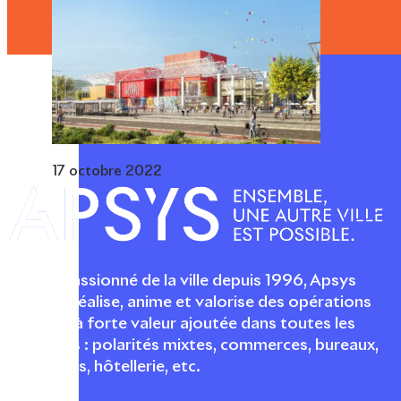
17 octobre 2022
Acteur passionné de la ville depuis 1996, Apsys
conçoit, réalise, anime et valorise des opérations
urbaines à forte valeur ajoutée dans toutes les
fonctions : polarités mixtes, commerces, bureaux,
logements, hôtellerie, etc.