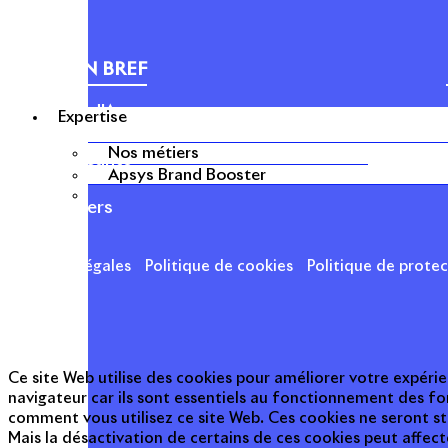
APSYS EN BREF
À propos d'Apsys
Expertise
Notre raison d’être
Nos métiers
Nos dirigeants
Apsys Brand Booster
Finance
Nos métiers
Mentions légales
Politique de cookies
Politique de prote
Ce site Web utilise des cookies pour améliorer votre expérie
navigateur car ils sont essentiels au fonctionnement des fo
comment vous utilisez ce site Web. Ces cookies ne seront s
Mais la désactivation de certains de ces cookies peut affec