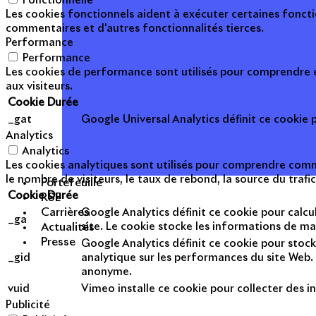
Fonctionnelle
Les cookies fonctionnels aident à exécuter certaines foncti
commentaires et d'autres fonctionnalités tierces.
Performance
Performance
Les cookies de performance sont utilisés pour comprendre et
aux visiteurs.
Cookie
Durée
_gat
Google Universal Analytics définit ce cookie po
Analytics
Analytics
Les cookies analytiques sont utilisés pour comprendre commen
le nombre de visiteurs, le taux de rebond, la source du trafic
Portefeuille
Cookie
Durée
RSE
Carrières
Google Analytics définit ce cookie pour calcul
_ga
site. Le cookie stocke les informations de m
Actualités
Presse
Google Analytics définit ce cookie pour stock
_gid
analytique sur les performances du site Web. 
anonyme.
vuid
Vimeo installe ce cookie pour collecter des in
Publicité