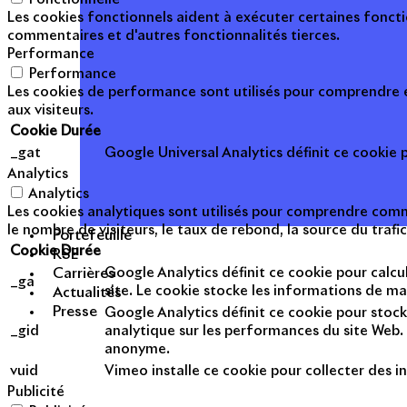
Les cookies fonctionnels aident à exécuter certaines foncti
commentaires et d'autres fonctionnalités tierces.
Performance
Performance
Les cookies de performance sont utilisés pour comprendre et
aux visiteurs.
Cookie
Durée
_gat
Google Universal Analytics définit ce cookie po
Analytics
Analytics
Les cookies analytiques sont utilisés pour comprendre commen
le nombre de visiteurs, le taux de rebond, la source du trafic
Portefeuille
Cookie
Durée
RSE
Google Analytics définit ce cookie pour calcul
Carrières
_ga
site. Le cookie stocke les informations de m
Actualités
Presse
Google Analytics définit ce cookie pour stock
_gid
analytique sur les performances du site Web. 
anonyme.
vuid
Vimeo installe ce cookie pour collecter des in
Publicité