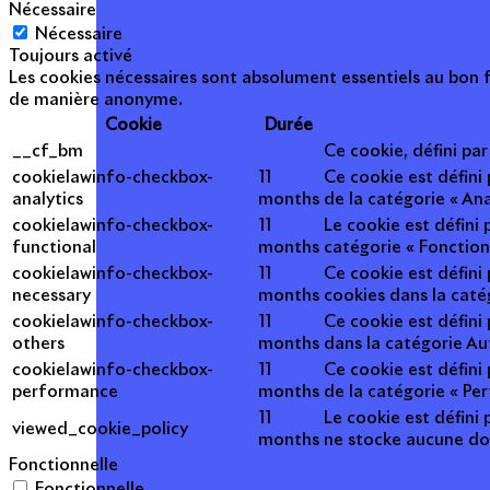
Nécessaire
Nécessaire
Toujours activé
Les cookies nécessaires sont absolument essentiels au bon f
de manière anonyme.
Cookie
Durée
__cf_bm
Ce cookie, défini pa
cookielawinfo-checkbox-
11
Ce cookie est défini
analytics
months
de la catégorie « Ana
cookielawinfo-checkbox-
11
Le cookie est défini
functional
months
catégorie « Fonction
cookielawinfo-checkbox-
11
Ce cookie est défini
necessary
months
cookies dans la caté
cookielawinfo-checkbox-
11
Ce cookie est défini
others
months
dans la catégorie Au
cookielawinfo-checkbox-
11
Ce cookie est défini
performance
months
de la catégorie « Pe
11
Le cookie est défini 
viewed_cookie_policy
months
ne stocke aucune do
Fonctionnelle
Fonctionnelle