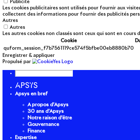
Publicité
Les cookies publicitaires sont utilisés pour fournir aux visi
collectent des informations pour fournir des publicités pers
Autres
Autres
Les autres cookies non classés sont ceux qui sont en cours d
Cookie
D
quform_session_f7b7561119ce574f5bfbe00eb8880b70
Enregistrer & appliquer
Propulsé par
Apsys en bref
A propos d’Apsys
30 ans d’Apsys
Notre raison d’être
Gouvernance
Finance
Expertise