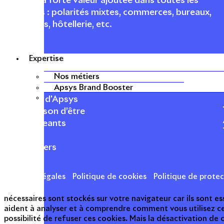
urbaines à forte valeur ajoutée dans toutes les
fonctions : polarités mixtes, commerces, bureaux,
logements, hôtellerie, etc.
Expertise
Nos métiers
APSYS EN BREF
Apsys Brand Booster
À propos d'Apsys
Notre raison d’être
Nos dirigeants
Finance
Nos métiers
Mentions légales
Politique de cookies
Politique de prote
nécessaires sont stockés sur votre navigateur car ils sont 
aident à analyser et à comprendre comment vous utilisez c
possibilité de refuser ces cookies. Mais la désactivation de