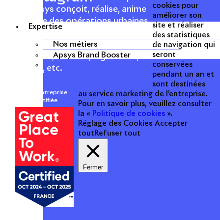
cookies pour
1996, Apsys conçoit, réalise, anime
améliorer son
et valorise des opérations urbaines
site et réaliser
Expertise
à forte valeur ajoutée dans toutes
des statistiques
les fonctions : polarités mixtes,
Nos métiers
de navigation qui
Apsys Brand Booster
seront
commerces, bureaux, logements,
conservées
hôtellerie, etc.
pendant un an et
sont destinées
Une entreprise
au service marketing de l’entreprise.
certifiée
Pour en savoir plus, veuillez consulter
la «
Politique de cookies
».
Réglage des Cookies
Accepter
tout
Refuser tout
Fermer