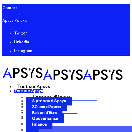
Contact
Apsys Polska
Twitter
Linkedin
Instagram
Tout sur Apsys
Tout sur Apsys
A propos d’Apsys
A propos d’Apsys
30 ans d’Apsys
30 ans d’Apsys
Raison d’être
Raison d’être
Gouvernance
Gouvernance
Finance
Finance