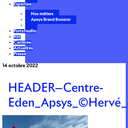
Expertise
Nos métiers
Apsys Brand Booster
Portefeuille
RSE
Carrières
Actualités
Presse
14 octobre 2022
HEADER—Centre-
Eden_Apsys_©Hervé_