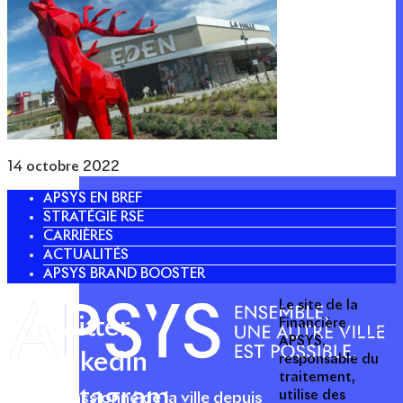
14 octobre 2022
APSYS EN BREF
STRATÉGIE RSE
CARRIÈRES
ACTUALITÉS
APSYS BRAND BOOSTER
Le site de la
Twitter
Financière
APSYS,
Linkedin
responsable du
traitement,
Instagram
utilise des
Acteur passionné de la ville depuis