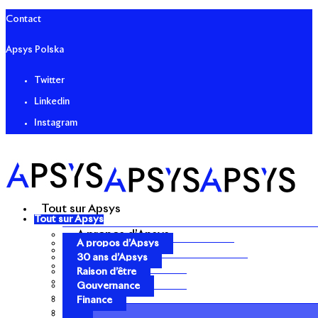
Contact
Apsys Polska
Twitter
Linkedin
Instagram
Tout sur Apsys
Tout sur Apsys
A propos d’Apsys
A propos d’Apsys
30 ans d’Apsys
30 ans d’Apsys
Raison d’être
Raison d’être
Gouvernance
Gouvernance
Finance
Finance