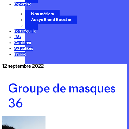
Expertise
Nos métiers
Apsys Brand Booster
Portefeuille
RSE
Carrières
Actualités
Presse
12 septembre 2022
Groupe de masques
36