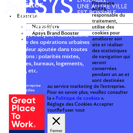
Twitter
Financière
APSYS,
Linkedin
responsable du
Expertise
traitement,
Instagram
Nos métiers
utilise des
Acteur passionné de la ville depuis
Apsys Brand Booster
cookies pour
1996, Apsys conçoit, réalise, anime
améliorer son
et valorise des opérations urbaines
site et réaliser
à forte valeur ajoutée dans toutes
des statistiques
les fonctions : polarités mixtes,
de navigation qui
seront
commerces, bureaux, logements,
conservées
hôtellerie, etc.
pendant un an et
sont destinées
Une entreprise
au service marketing de l’entreprise.
certifiée
Pour en savoir plus, veuillez consulter
la «
Politique de cookies
».
Réglage des Cookies
Accepter
tout
Refuser tout
Fermer