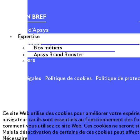
APSYS EN BREF
À propos d'Apsys
Expertise
Notre raison d’être
Nos dirigeants
Nos métiers
Finance
Apsys Brand Booster
Nos métiers
Mentions légales
Politique de cookies
Politique de prote
Ce site Web utilise des cookies pour améliorer votre expérie
navigateur car ils sont essentiels au fonctionnement des fo
comment vous utilisez ce site Web. Ces cookies ne seront s
Mais la désactivation de certains de ces cookies peut affec
Nécessaire