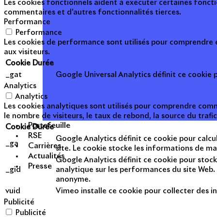
Les cookies fonctionnels aident à exécuter certaines foncti
commentaires et d'autres fonctionnalités tierces.
Performance
Performance
Les cookies de performance sont utilisés pour comprendre et
aux visiteurs.
Cookie
Durée
_gat
Google Universal Analytics définit ce cookie po
Analytics
Analytics
Les cookies analytiques sont utilisés pour comprendre commen
le nombre de visiteurs, le taux de rebond, la source du trafic
Portefeuille
Cookie
Durée
RSE
Google Analytics définit ce cookie pour calcul
_ga
Carrières
site. Le cookie stocke les informations de m
Actualités
Google Analytics définit ce cookie pour stock
Presse
_gid
analytique sur les performances du site Web. 
anonyme.
vuid
Vimeo installe ce cookie pour collecter des in
Publicité
Publicité