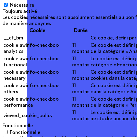
Nécessaire
Toujours activé
Les cookies nécessaires sont absolument essentiels au bon f
de manière anonyme.
Cookie
Durée
__cf_bm
Ce cookie, défini pa
cookielawinfo-checkbox-
11
Ce cookie est défini
analytics
months
de la catégorie « Ana
cookielawinfo-checkbox-
11
Le cookie est défini
functional
months
catégorie « Fonction
cookielawinfo-checkbox-
11
Ce cookie est défini
necessary
months
cookies dans la caté
cookielawinfo-checkbox-
11
Ce cookie est défini
others
months
dans la catégorie Au
cookielawinfo-checkbox-
11
Ce cookie est défini
performance
months
de la catégorie « Pe
11
Le cookie est défini 
viewed_cookie_policy
months
ne stocke aucune do
Fonctionnelle
Fonctionnelle