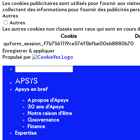
Les cookies publicitaires sont utilisés pour fournir aux visi
collectent des informations pour fournir des publicités pers
Autres
Autres
Les autres cookies non classés sont ceux qui sont en cours d
Cookie
D
quform_session_f7b7561119ce574f5bfbe00eb8880b70
Enregistrer & appliquer
Propulsé par
Apsys en bref
A propos d’Apsys
30 ans d’Apsys
Notre raison d’être
Gouvernance
Finance
Expertise