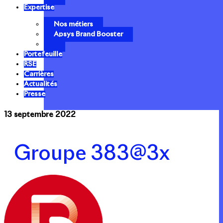
Expertise
Nos métiers
Apsys Brand Booster
Portefeuille
RSE
Carrières
Actualités
Presse
13 septembre 2022
Groupe 383@3x