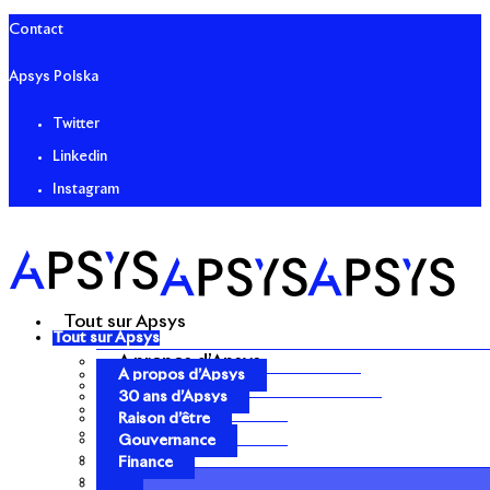
Contact
Apsys Polska
Twitter
Linkedin
Instagram
Tout sur Apsys
Tout sur Apsys
A propos d’Apsys
A propos d’Apsys
30 ans d’Apsys
30 ans d’Apsys
Raison d’être
Raison d’être
Gouvernance
Gouvernance
Finance
Finance