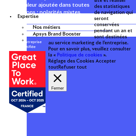
site et réaliser
à forte valeur ajoutée dans toutes
des statistiques
les fonctions : polarités mixtes,
de navigation qui
Expertise
seront
commerces, bureaux, logements,
conservées
hôtellerie, etc.
Nos métiers
pendant un an et
Apsys Brand Booster
sont destinées
Une entreprise
au service marketing de l’entreprise.
certifiée
Pour en savoir plus, veuillez consulter
la «
Politique de cookies
».
Réglage des Cookies
Accepter
tout
Refuser tout
Fermer