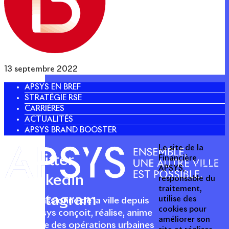
13 septembre 2022
APSYS EN BREF
STRATÉGIE RSE
CARRIÈRES
ACTUALITÉS
APSYS BRAND BOOSTER
Le site de la
Twitter
Financière
APSYS,
Linkedin
responsable du
traitement,
Instagram
utilise des
Acteur passionné de la ville depuis
cookies pour
1996, Apsys conçoit, réalise, anime
améliorer son
et valorise des opérations urbaines