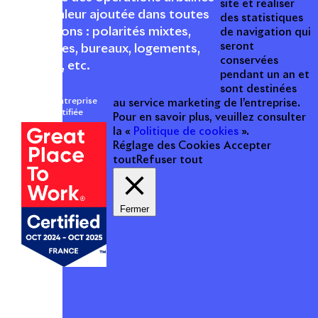
site et réaliser
à forte valeur ajoutée dans toutes
des statistiques
les fonctions : polarités mixtes,
de navigation qui
seront
commerces, bureaux, logements,
conservées
hôtellerie, etc.
pendant un an et
sont destinées
Une entreprise
au service marketing de l’entreprise.
certifiée
Pour en savoir plus, veuillez consulter
la «
Politique de cookies
».
Réglage des Cookies
Accepter
tout
Refuser tout
Fermer