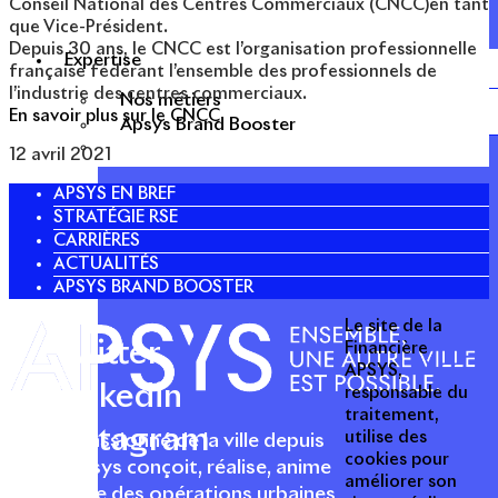
Conseil National des Centres Commerciaux (CNCC)en tant
que Vice-Président.
Depuis 30 ans, le CNCC est l’organisation professionnelle
Expertise
française fédérant l’ensemble des professionnels de
l’industrie des centres commerciaux.
Nos métiers
En savoir plus sur le CNCC
Apsys Brand Booster
12 avril 2021
APSYS EN BREF
STRATÉGIE RSE
CARRIÈRES
ACTUALITÉS
APSYS BRAND BOOSTER
Le site de la
Twitter
Financière
APSYS,
Linkedin
responsable du
traitement,
Instagram
utilise des
Acteur passionné de la ville depuis
cookies pour
1996, Apsys conçoit, réalise, anime
améliorer son
et valorise des opérations urbaines