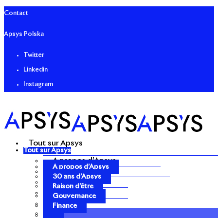
Contact
Apsys Polska
Twitter
Linkedin
Instagram
Tout sur Apsys
Tout sur Apsys
A propos d’Apsys
A propos d’Apsys
30 ans d’Apsys
30 ans d’Apsys
Raison d’être
Raison d’être
Gouvernance
Gouvernance
Finance
Finance