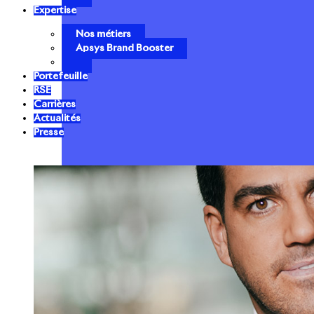
Expertise
Nos métiers
Apsys Brand Booster
Portefeuille
RSE
Carrières
Actualités
Presse