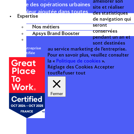
améliorer son
et valorise des opérations urbaines
site et réaliser
à forte valeur ajoutée dans toutes
des statistiques
Expertise
les fonctions : polarités mixtes,
de navigation qui
seront
commerces, bureaux, logements,
Nos métiers
conservées
hôtellerie, etc.
Apsys Brand Booster
pendant un an et
sont destinées
Une entreprise
au service marketing de l’entreprise.
certifiée
Pour en savoir plus, veuillez consulter
la «
Politique de cookies
».
Réglage des Cookies
Accepter
tout
Refuser tout
Fermer