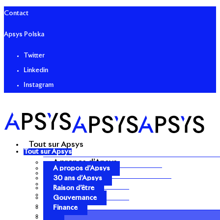
Contact
Apsys Polska
Twitter
Linkedin
Instagram
Tout sur Apsys
Tout sur Apsys
A propos d’Apsys
A propos d’Apsys
30 ans d’Apsys
30 ans d’Apsys
Raison d’être
Raison d’être
Gouvernance
Gouvernance
Finance
Finance