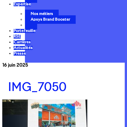
Expertise
Nos métiers
Apsys Brand Booster
Portefeuille
RSE
Carrières
Actualités
Presse
16 juin 2025
IMG_7050