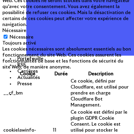
Web. Ces cookies ne seront stockés dans votre navigateur
qu'avec votre consentement. Vous avez également la
possibilité de refuser ces cookies. Mais la désactivation de
certains de ces cookies peut affecter votre expérience de
navigation.
Nécessaire
Nécessaire
Toujours activé
Les cookies nécessaires sont absolument essentiels au bon
fonctionnement du site Web. Ces cookies assurent les
Portefeuille
fonctionnalités de base et les fonctions de sécurité du
RSE
site Web, de manière anonyme.
Carrières
Cookie
Durée
Description
Actualités
Ce cookie, défini par
Presse
Cloudflare, est utilisé pour
__cf_bm
prendre en charge
Cloudflare Bot
Management.
Ce cookie est défini par le
plugin GDPR Cookie
Consent. Le cookie est
cookielawinfo-
11
utilisé pour stocker le