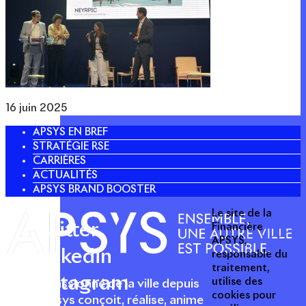
16 juin 2025
APSYS EN BREF
STRATÉGIE RSE
CARRIÈRES
ACTUALITÉS
APSYS BRAND BOOSTER
Le site de la
Twitter
Financière
APSYS,
Linkedin
responsable du
traitement,
Instagram
utilise des
Acteur passionné de la ville depuis
cookies pour
1996, Apsys conçoit, réalise, anime