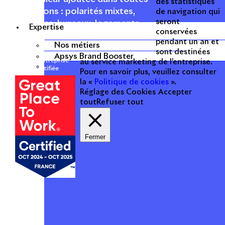
des statistiques
les fonctions : polarités mixtes,
de navigation qui
seront
commerces, bureaux, logements,
Expertise
conservées
hôtellerie, etc.
pendant un an et
Nos métiers
sont destinées
Apsys Brand Booster
Une entreprise
au service marketing de l’entreprise.
certifiée
Pour en savoir plus, veuillez consulter
la «
Politique de cookies
».
Réglage des Cookies
Accepter
tout
Refuser tout
Fermer