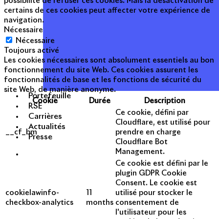
possibilité de refuser ces cookies. Mais la désactivation de
certains de ces cookies peut affecter votre expérience de
navigation.
Nécessaire
Nécessaire
Toujours activé
Les cookies nécessaires sont absolument essentiels au bon
fonctionnement du site Web. Ces cookies assurent les
fonctionnalités de base et les fonctions de sécurité du
site Web, de manière anonyme.
Portefeuille
Cookie
Durée
Description
RSE
Ce cookie, défini par
Carrières
Cloudflare, est utilisé pour
Actualités
__cf_bm
prendre en charge
Presse
Cloudflare Bot
Management.
Ce cookie est défini par le
plugin GDPR Cookie
Consent. Le cookie est
cookielawinfo-
11
utilisé pour stocker le
checkbox-analytics
months
consentement de
l'utilisateur pour les