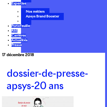
Expertise
Nos métiers
Apsys Brand Booster
Portefeuille
RSE
Carrières
Actualités
Presse
17 décembre 2018
dossier-de-presse-
apsys-20 ans