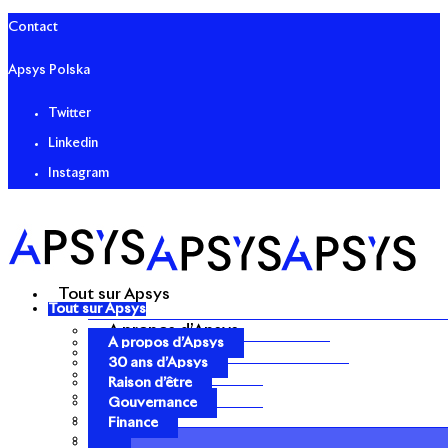
Contact
Apsys Polska
Twitter
Linkedin
Instagram
Tout sur Apsys
Tout sur Apsys
A propos d’Apsys
A propos d’Apsys
30 ans d’Apsys
30 ans d’Apsys
Raison d’être
Raison d’être
Gouvernance
Gouvernance
Finance
Finance