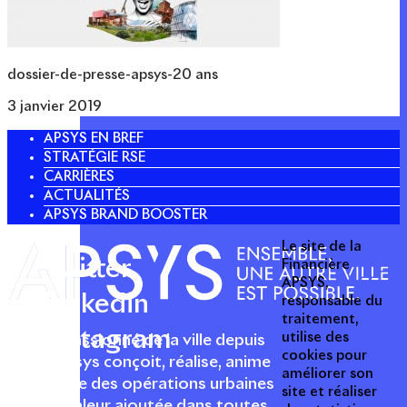
dossier-de-presse-apsys-20 ans
3 janvier 2019
APSYS EN BREF
STRATÉGIE RSE
CARRIÈRES
ACTUALITÉS
APSYS BRAND BOOSTER
Le site de la
Twitter
Financière
APSYS,
Linkedin
responsable du
traitement,
Instagram
utilise des
Acteur passionné de la ville depuis
cookies pour
1996, Apsys conçoit, réalise, anime
améliorer son
et valorise des opérations urbaines
site et réaliser
à forte valeur ajoutée dans toutes