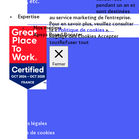
hôtellerie, etc.
pendant un an et
sont destinées
Expertise
Une entreprise
au service marketing de l’entreprise.
certifiée
Pour en savoir plus, veuillez consulter
Nos métiers
la «
Politique de cookies
».
Apsys Brand Booster
Réglage des Cookies
Accepter
tout
Refuser tout
Fermer
Mentions légales
Politique de cookies