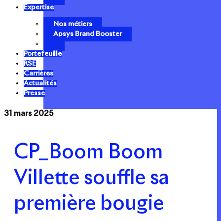
Expertise
Nos métiers
Apsys Brand Booster
Portefeuille
RSE
Carrières
Actualités
Presse
31 mars 2025
CP_Boom Boom
Villette souffle sa
première bougie