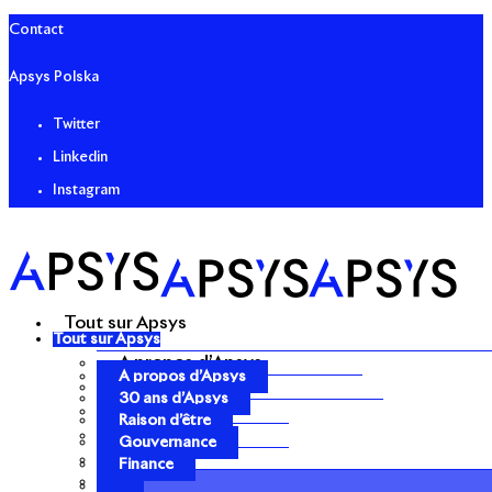
Contact
Apsys Polska
Twitter
Linkedin
Instagram
Tout sur Apsys
Tout sur Apsys
A propos d’Apsys
A propos d’Apsys
30 ans d’Apsys
30 ans d’Apsys
Raison d’être
Raison d’être
Gouvernance
Gouvernance
Finance
Finance