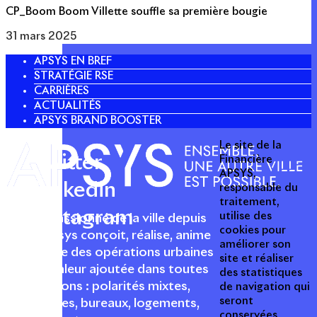
CP_Boom Boom Villette souffle sa première bougie
31 mars 2025
APSYS EN BREF
STRATÉGIE RSE
CARRIÈRES
ACTUALITÉS
APSYS BRAND BOOSTER
Le site de la
Twitter
Financière
APSYS,
Linkedin
responsable du
traitement,
Instagram
utilise des
Acteur passionné de la ville depuis
cookies pour
1996, Apsys conçoit, réalise, anime
améliorer son
et valorise des opérations urbaines
site et réaliser
à forte valeur ajoutée dans toutes
des statistiques
les fonctions : polarités mixtes,
de navigation qui
seront
commerces, bureaux, logements,
conservées