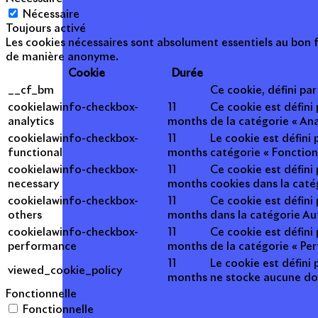
Nécessaire
Toujours activé
Les cookies nécessaires sont absolument essentiels au bon f
de manière anonyme.
Cookie
Durée
__cf_bm
Ce cookie, défini pa
cookielawinfo-checkbox-
11
Ce cookie est défini
analytics
months
de la catégorie « Ana
cookielawinfo-checkbox-
11
Le cookie est défini
functional
months
catégorie « Fonction
cookielawinfo-checkbox-
11
Ce cookie est défini
necessary
months
cookies dans la caté
cookielawinfo-checkbox-
11
Ce cookie est défini
others
months
dans la catégorie Au
cookielawinfo-checkbox-
11
Ce cookie est défini
performance
months
de la catégorie « Pe
11
Le cookie est défini 
viewed_cookie_policy
months
ne stocke aucune do
Fonctionnelle
Fonctionnelle