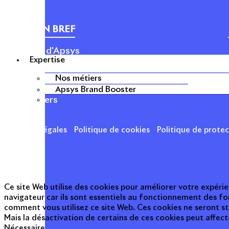
APSYS EN BREF
À propos d'Apsys
Expertise
Notre raison d’être
Nos dirigeants
Nos métiers
Finance
Apsys Brand Booster
Nos métiers
Mentions légales
Politique de cookies
Politique de prote
Ce site Web utilise des cookies pour améliorer votre expérie
navigateur car ils sont essentiels au fonctionnement des fo
comment vous utilisez ce site Web. Ces cookies ne seront s
Mais la désactivation de certains de ces cookies peut affec
Nécessaire