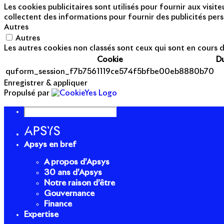
Les cookies publicitaires sont utilisés pour fournir aux visi
collectent des informations pour fournir des publicités pers
Autres
Autres
Les autres cookies non classés sont ceux qui sont en cours d
Cookie
D
quform_session_f7b7561119ce574f5bfbe00eb8880b70
Enregistrer & appliquer
Propulsé par
Apsys en bref
A propos d’Apsys
30 ans d’Apsys
Notre raison d’être
Gouvernance
Finance
Expertise