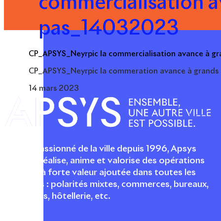
commercialisation a
pas_14032023
CP_APSYS_Neyrpic la commercialisation avance à 
CP_APSYS_Neyrpic la commeration avance à grand
14 mars 2023
Acteur passionné de la ville depuis 1996, Apsys
conçoit, réalise, anime et valorise des opérations
urbaines à forte valeur ajoutée dans toutes les
fonctions : polarités mixtes, commerces, bureaux,
logements, hôtellerie, etc.