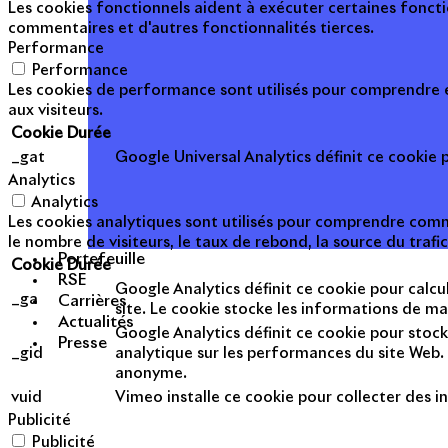
Les cookies fonctionnels aident à exécuter certaines foncti
commentaires et d'autres fonctionnalités tierces.
Performance
Performance
Les cookies de performance sont utilisés pour comprendre et
aux visiteurs.
Cookie
Durée
_gat
Google Universal Analytics définit ce cookie po
Analytics
Analytics
Les cookies analytiques sont utilisés pour comprendre commen
le nombre de visiteurs, le taux de rebond, la source du trafic
Portefeuille
Cookie
Durée
RSE
Google Analytics définit ce cookie pour calcul
_ga
Carrières
site. Le cookie stocke les informations de m
Actualités
Google Analytics définit ce cookie pour stock
Presse
_gid
analytique sur les performances du site Web. 
anonyme.
vuid
Vimeo installe ce cookie pour collecter des in
Publicité
Publicité