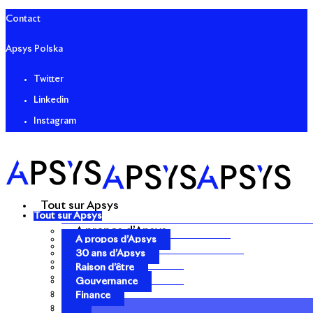
Contact
Apsys Polska
Twitter
Linkedin
Instagram
Tout sur Apsys
Tout sur Apsys
A propos d’Apsys
A propos d’Apsys
30 ans d’Apsys
30 ans d’Apsys
Raison d’être
Raison d’être
Gouvernance
Gouvernance
Finance
Finance