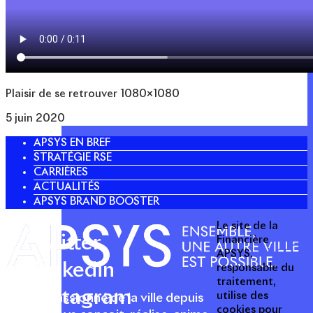
Plaisir de se retrouver 1080×1080
5 juin 2020
APSYS EN BREF
STRATÉGIE RSE
CARRIÈRES
ACTUALITÉS
APSYS BRAND BOOSTER
Le site de la
Twitter
Financière
APSYS,
Linkedin
responsable du
traitement,
Instagram
utilise des
Acteur passionné de la ville depuis
cookies pour