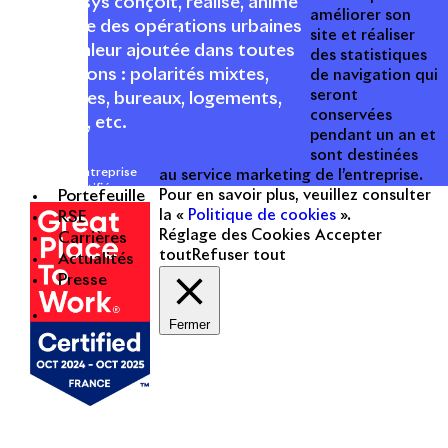
1996, Apsys conçoit, réalise, anime
améliorer son
et valorise des opérations urbaines
site et réaliser
à forte valeur ajoutée dans toutes
des statistiques
les fonctions : polarités mixtes,
de navigation qui
seront
commerces, bureaux, logements,
conservées
hôtellerie, etc.
pendant un an et
sont destinées
Une entreprise
au service marketing de l’entreprise.
certifiée
Portefeuille
Pour en savoir plus, veuillez consulter
la «
Politique de cookies
».
RSE
Réglage des Cookies
Accepter
Carrières
tout
Refuser tout
Actualités
Presse
Fermer