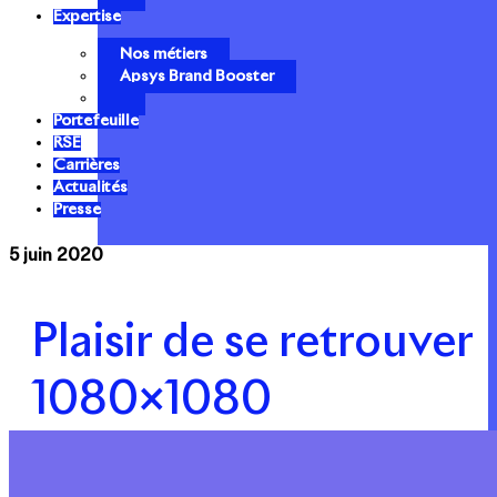
Expertise
Nos métiers
Apsys Brand Booster
Portefeuille
RSE
Carrières
Actualités
Presse
5 juin 2020
Plaisir de se retrouver
1080×1080