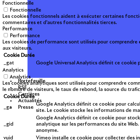
Fonctionnelle
Fonctionnelle
Les cookies fonctionnels aident à exécuter certaines foncti
commentaires et d'autres fonctionnalités tierces.
Performance
Performance
Les cookies de performance sont utilisés pour comprendre et
aux visiteurs.
Cookie
Durée
_gat
Google Universal Analytics définit ce cookie po
Analytics
Analytics
Portefeuille
Les cookies analytiques sont utilisés pour comprendre commen
RSE
le nombre de visiteurs, le taux de rebond, la source du trafic
Carrières
Cookie
Durée
Actualités
Google Analytics définit ce cookie pour calcul
Presse
_ga
site. Le cookie stocke les informations de m
Google Analytics définit ce cookie pour stock
_gid
analytique sur les performances du site Web. 
anonyme.
vuid
Vimeo installe ce cookie pour collecter des in