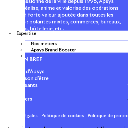
Acteur passionné de la ville depuis 1996, Apsys
conçoit, réalise, anime et valorise des opérations
urbaines à forte valeur ajoutée dans toutes les
fonctions : polarités mixtes, commerces, bureaux,
logements, hôtellerie, etc.
Expertise
Nos métiers
Apsys Brand Booster
APSYS EN BREF
À propos d'Apsys
Notre raison d’être
Nos dirigeants
Finance
Nos métiers
Mentions légales
Politique de cookies
Politique de prote