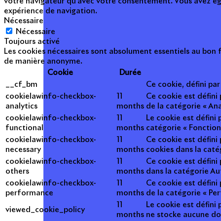
votre navigateur qu'avec votre consentement. Vous avez égal
expérience de navigation.
Nécessaire
Nécessaire
Toujours activé
Les cookies nécessaires sont absolument essentiels au bon f
de manière anonyme.
Cookie
Durée
__cf_bm
Ce cookie, défini pa
cookielawinfo-checkbox-
11
Ce cookie est défini
analytics
months
de la catégorie « Ana
cookielawinfo-checkbox-
11
Le cookie est défini
functional
months
catégorie « Fonction
cookielawinfo-checkbox-
11
Ce cookie est défini
necessary
months
cookies dans la caté
cookielawinfo-checkbox-
11
Ce cookie est défini
others
months
dans la catégorie Au
cookielawinfo-checkbox-
11
Ce cookie est défini
performance
months
de la catégorie « Pe
11
Le cookie est défini 
viewed_cookie_policy
months
ne stocke aucune do