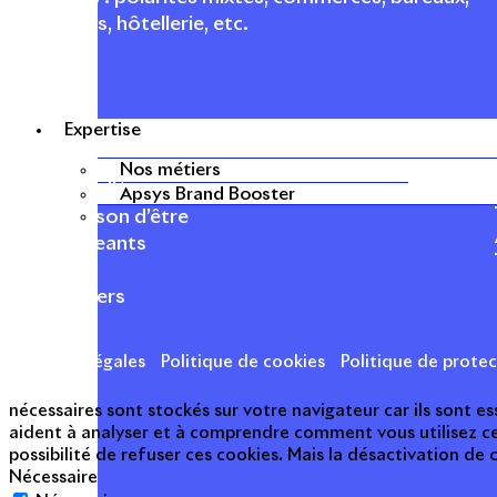
logements, hôtellerie, etc.
Expertise
APSYS EN BREF
Nos métiers
À propos d'Apsys
Apsys Brand Booster
Notre raison d’être
Nos dirigeants
Finance
Nos métiers
Mentions légales
Politique de cookies
Politique de prote
nécessaires sont stockés sur votre navigateur car ils sont 
aident à analyser et à comprendre comment vous utilisez c
possibilité de refuser ces cookies. Mais la désactivation de
Nécessaire