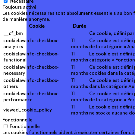
Nécessaire
Toujours activé
Les cookies nécessaires sont absolument essentiels au bon f
de manière anonyme.
Cookie
Durée
__cf_bm
Ce cookie, défini pa
cookielawinfo-checkbox-
11
Ce cookie est défini
analytics
months
de la catégorie « Ana
cookielawinfo-checkbox-
11
Le cookie est défini
functional
months
catégorie « Fonction
cookielawinfo-checkbox-
11
Ce cookie est défini
necessary
months
cookies dans la caté
cookielawinfo-checkbox-
11
Ce cookie est défini
others
months
dans la catégorie Au
cookielawinfo-checkbox-
11
Ce cookie est défini
performance
months
de la catégorie « Pe
11
Le cookie est défini 
viewed_cookie_policy
months
ne stocke aucune do
Fonctionnelle
Fonctionnelle
Les cookies fonctionnels aident à exécuter certaines foncti