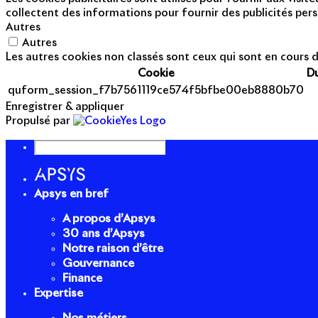
collectent des informations pour fournir des publicités pers
Autres
Autres
Les autres cookies non classés sont ceux qui sont en cours d
Cookie
D
quform_session_f7b7561119ce574f5bfbe00eb8880b70
Enregistrer & appliquer
Propulsé par
Apsys en bref
A propos d’Apsys
30 ans d’Apsys
Notre raison d’être
Gouvernance
Finance
Expertise
Nos métiers