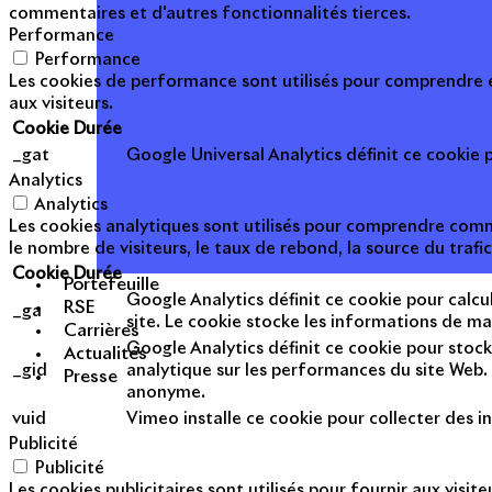
commentaires et d'autres fonctionnalités tierces.
Performance
Performance
Les cookies de performance sont utilisés pour comprendre et
aux visiteurs.
Cookie
Durée
_gat
Google Universal Analytics définit ce cookie po
Analytics
Analytics
Les cookies analytiques sont utilisés pour comprendre commen
le nombre de visiteurs, le taux de rebond, la source du trafic
Cookie
Durée
Portefeuille
Google Analytics définit ce cookie pour calcul
RSE
_ga
site. Le cookie stocke les informations de m
Carrières
Google Analytics définit ce cookie pour stock
Actualités
_gid
analytique sur les performances du site Web. 
Presse
anonyme.
vuid
Vimeo installe ce cookie pour collecter des in
Publicité
Publicité
Les cookies publicitaires sont utilisés pour fournir aux visi