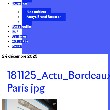
Expertise
Nos métiers
Apsys Brand Booster
Portefeuille
RSE
Carrières
Actualités
Presse
24 décembre 2025
181125_Actu_Bordeau
Paris jpg