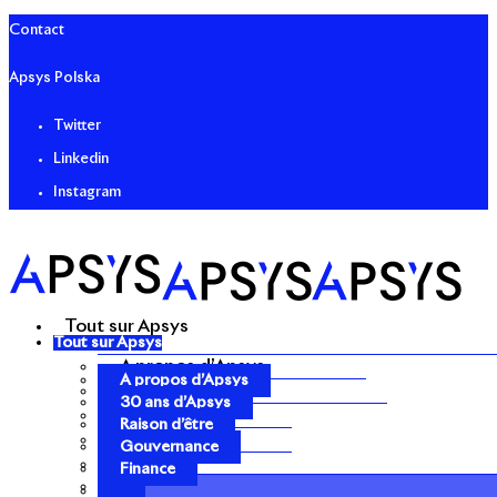
Contact
Apsys Polska
Twitter
Linkedin
Instagram
Tout sur Apsys
Tout sur Apsys
A propos d’Apsys
A propos d’Apsys
30 ans d’Apsys
30 ans d’Apsys
Raison d’être
Raison d’être
Gouvernance
Gouvernance
Finance
Finance