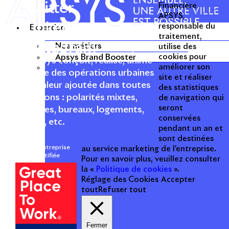
Twitter
Financière
APSYS,
Linkedin
responsable du
Expertise
traitement,
Instagram
Nos métiers
utilise des
Acteur passionné de la ville depuis
Apsys Brand Booster
cookies pour
1996, Apsys conçoit, réalise, anime
améliorer son
et valorise des opérations urbaines
site et réaliser
à forte valeur ajoutée dans toutes
des statistiques
les fonctions : polarités mixtes,
de navigation qui
seront
commerces, bureaux, logements,
conservées
hôtellerie, etc.
pendant un an et
sont destinées
Une entreprise
au service marketing de l’entreprise.
certifiée
Pour en savoir plus, veuillez consulter
la «
Politique de cookies
».
Réglage des Cookies
Accepter
tout
Refuser tout
Fermer