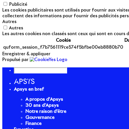
Publicité
Les cookies publicitaires sont utilisés pour fournir aux visi
collectent des informations pour fournir des publicités pers
Autres
Autres
Les autres cookies non classés sont ceux qui sont en cours d
Cookie
D
quform_session_f7b7561119ce574f5bfbe00eb8880b70
Enregistrer & appliquer
Propulsé par
Apsys en bref
A propos d’Apsys
30 ans d’Apsys
Notre raison d’être
Gouvernance
Finance