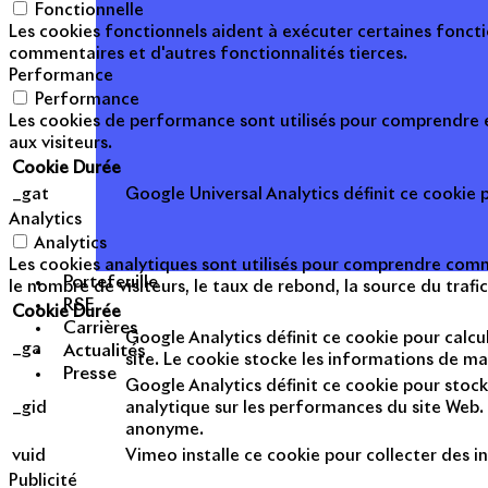
Fonctionnelle
Les cookies fonctionnels aident à exécuter certaines foncti
commentaires et d'autres fonctionnalités tierces.
Performance
Performance
Les cookies de performance sont utilisés pour comprendre et
aux visiteurs.
Cookie
Durée
_gat
Google Universal Analytics définit ce cookie po
Analytics
Analytics
Les cookies analytiques sont utilisés pour comprendre commen
Portefeuille
le nombre de visiteurs, le taux de rebond, la source du trafic
RSE
Cookie
Durée
Carrières
Google Analytics définit ce cookie pour calcul
_ga
Actualités
site. Le cookie stocke les informations de m
Presse
Google Analytics définit ce cookie pour stock
_gid
analytique sur les performances du site Web. 
anonyme.
vuid
Vimeo installe ce cookie pour collecter des in
Publicité