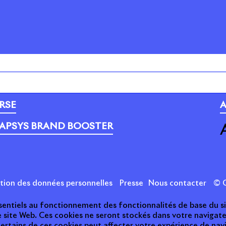
PORTEFEUILLE
C
RSE
A
APSYS BRAND BOOSTER
ction des données personnelles
Presse
Nous contacter
© C
essentiels au fonctionnement des fonctionnalités de base du s
e site Web. Ces cookies ne seront stockés dans votre naviga
 certains de ces cookies peut affecter votre expérience de nav