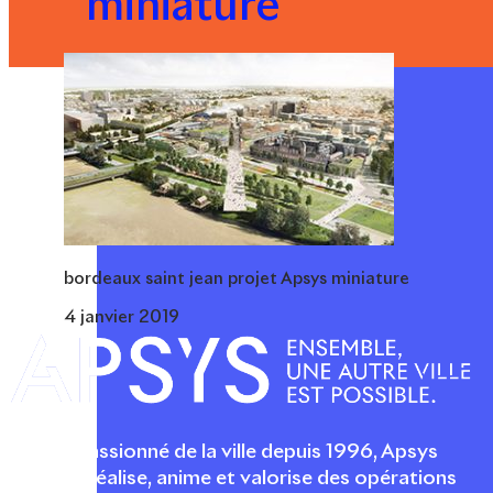
miniature
bordeaux saint jean projet Apsys miniature
4 janvier 2019
Acteur passionné de la ville depuis 1996, Apsys
conçoit, réalise, anime et valorise des opérations