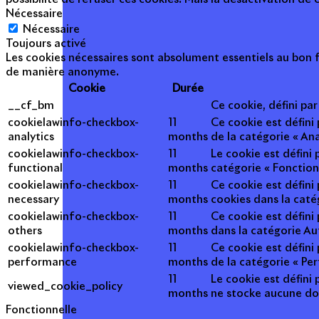
Nécessaire
Nécessaire
Toujours activé
Les cookies nécessaires sont absolument essentiels au bon f
de manière anonyme.
Cookie
Durée
__cf_bm
Ce cookie, défini pa
cookielawinfo-checkbox-
11
Ce cookie est défini
analytics
months
de la catégorie « Ana
cookielawinfo-checkbox-
11
Le cookie est défini
functional
months
catégorie « Fonction
cookielawinfo-checkbox-
11
Ce cookie est défini
necessary
months
cookies dans la caté
cookielawinfo-checkbox-
11
Ce cookie est défini
others
months
dans la catégorie Au
cookielawinfo-checkbox-
11
Ce cookie est défini
performance
months
de la catégorie « Pe
11
Le cookie est défini 
viewed_cookie_policy
months
ne stocke aucune do
Fonctionnelle