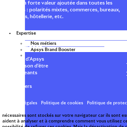
urbaines à forte valeur ajoutée dans toutes les
fonctions : polarités mixtes, commerces, bureaux,
logements, hôtellerie, etc.
Expertise
Nos métiers
APSYS EN BREF
Apsys Brand Booster
À propos d'Apsys
Notre raison d’être
Nos dirigeants
Finance
Nos métiers
Mentions légales
Politique de cookies
Politique de prote
nécessaires sont stockés sur votre navigateur car ils sont 
aident à analyser et à comprendre comment vous utilisez c
possibilité de refuser ces cookies. Mais la désactivation de