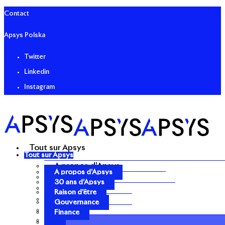
Contact
Apsys Polska
Twitter
Linkedin
Instagram
Tout sur Apsys
Tout sur Apsys
A propos d’Apsys
A propos d’Apsys
30 ans d’Apsys
30 ans d’Apsys
Raison d’être
Raison d’être
Gouvernance
Gouvernance
Finance
Finance