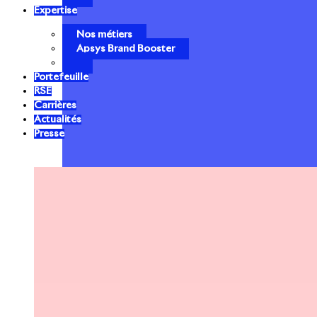
Expertise
Nos métiers
Apsys Brand Booster
Portefeuille
RSE
Carrières
Actualités
Presse