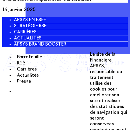
14 janvier 2025
APSYS EN BREF
STRATÉGIE RSE
CARRIÈRES
ACTUALITÉS
APSYS BRAND BOOSTER
Le site de la
Portefeuille
Twitter
Financière
RSE
APSYS,
Carrières
Linkedin
responsable du
Actualités
traitement,
Presse
Instagram
utilise des
Acteur passionné de la ville depuis
cookies pour
1996, Apsys conçoit, réalise, anime
améliorer son
et valorise des opérations urbaines
site et réaliser
à forte valeur ajoutée dans toutes
des statistiques
les fonctions : polarités mixtes,
de navigation qui
seront
commerces, bureaux, logements,
conservées
hôtellerie, etc.
pendant un an et