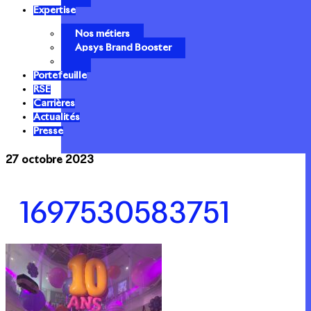
Expertise
Nos métiers
Apsys Brand Booster
Portefeuille
RSE
Carrières
Actualités
Presse
27 octobre 2023
1697530583751