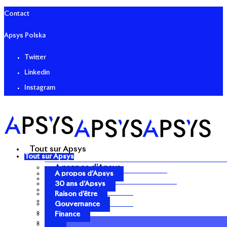
Contact
Apsys Polska
Twitter
Linkedin
Instagram
Tout sur Apsys
Tout sur Apsys
A propos d’Apsys
A propos d’Apsys
30 ans d’Apsys
30 ans d’Apsys
Raison d’être
Raison d’être
Gouvernance
Gouvernance
Finance
Finance