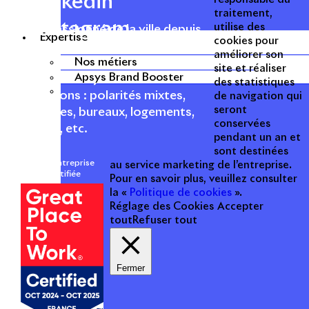
Linkedin
traitement,
Instagram
utilise des
Acteur passionné de la ville depuis
Expertise
cookies pour
1996, Apsys conçoit, réalise, anime
améliorer son
et valorise des opérations urbaines
Nos métiers
site et réaliser
Apsys Brand Booster
à forte valeur ajoutée dans toutes
des statistiques
les fonctions : polarités mixtes,
de navigation qui
seront
commerces, bureaux, logements,
conservées
hôtellerie, etc.
pendant un an et
sont destinées
Une entreprise
au service marketing de l’entreprise.
certifiée
Pour en savoir plus, veuillez consulter
la «
Politique de cookies
».
Réglage des Cookies
Accepter
tout
Refuser tout
Fermer