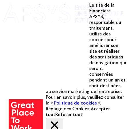
Le site de la
Twitter
Financière
APSYS,
Linkedin
responsable du
traitement,
Instagram
utilise des
Acteur passionné de la ville depuis
cookies pour
1996, Apsys conçoit, réalise, anime
améliorer son
et valorise des opérations urbaines
site et réaliser
à forte valeur ajoutée dans toutes
des statistiques
les fonctions : polarités mixtes,
de navigation qui
seront
commerces, bureaux, logements,
conservées
hôtellerie, etc.
pendant un an et
sont destinées
Une entreprise
au service marketing de l’entreprise.
certifiée
Pour en savoir plus, veuillez consulter
la «
Politique de cookies
».
Réglage des Cookies
Accepter
tout
Refuser tout