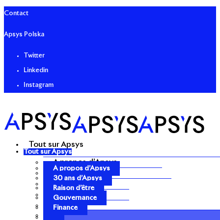
Contact
Apsys Polska
Twitter
Linkedin
Instagram
Tout sur Apsys
Tout sur Apsys
A propos d’Apsys
A propos d’Apsys
30 ans d’Apsys
30 ans d’Apsys
Raison d’être
Raison d’être
Gouvernance
Gouvernance
Finance
Finance