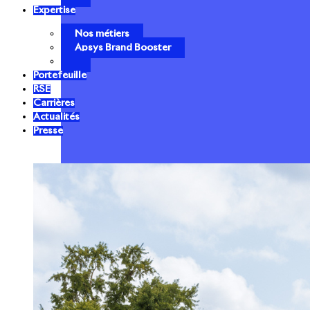
Expertise
Nos métiers
Apsys Brand Booster
Portefeuille
RSE
Carrières
Actualités
Presse