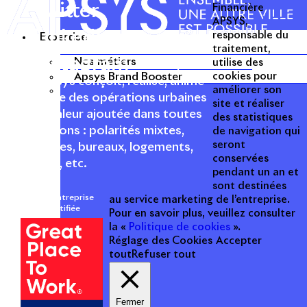
Twitter
Financière
APSYS,
Linkedin
responsable du
Expertise
traitement,
Instagram
Nos métiers
utilise des
Acteur passionné de la ville depuis
Apsys Brand Booster
cookies pour
1996, Apsys conçoit, réalise, anime
améliorer son
et valorise des opérations urbaines
site et réaliser
à forte valeur ajoutée dans toutes
des statistiques
les fonctions : polarités mixtes,
de navigation qui
seront
commerces, bureaux, logements,
conservées
hôtellerie, etc.
pendant un an et
sont destinées
Une entreprise
au service marketing de l’entreprise.
certifiée
Pour en savoir plus, veuillez consulter
la «
Politique de cookies
».
Réglage des Cookies
Accepter
tout
Refuser tout
Fermer