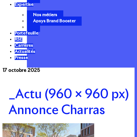
Expertise
Nos métiers
Apsys Brand Booster
Portefeuille
RSE
Carrières
Actualités
Presse
17 octobre 2025
_Actu (960 × 960 px)
Annonce Charras