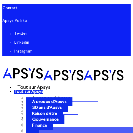
Contact
Apsys Polska
Twitter
Linkedin
Instagram
Tout sur Apsys
Tout sur Apsys
A propos d’Apsys
A propos d’Apsys
30 ans d’Apsys
30 ans d’Apsys
Raison d’être
Raison d’être
Gouvernance
Gouvernance
Finance
Finance