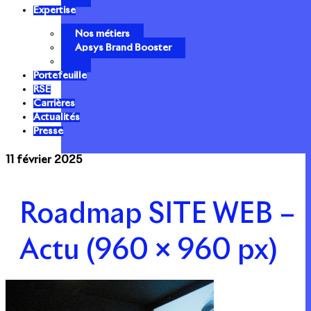
Expertise
Nos métiers
Apsys Brand Booster
Portefeuille
RSE
Carrières
Actualités
Presse
11 février 2025
Roadmap SITE WEB –
Actu (960 × 960 px)