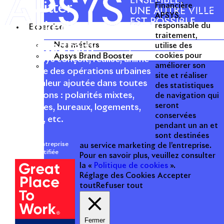
Twitter
Financière
APSYS,
Linkedin
responsable du
Expertise
traitement,
Instagram
Nos métiers
utilise des
Acteur passionné de la ville depuis
Apsys Brand Booster
cookies pour
1996, Apsys conçoit, réalise, anime
améliorer son
et valorise des opérations urbaines
site et réaliser
à forte valeur ajoutée dans toutes
des statistiques
les fonctions : polarités mixtes,
de navigation qui
seront
commerces, bureaux, logements,
conservées
hôtellerie, etc.
pendant un an et
sont destinées
Une entreprise
au service marketing de l’entreprise.
certifiée
Pour en savoir plus, veuillez consulter
la «
Politique de cookies
».
Réglage des Cookies
Accepter
tout
Refuser tout
Fermer