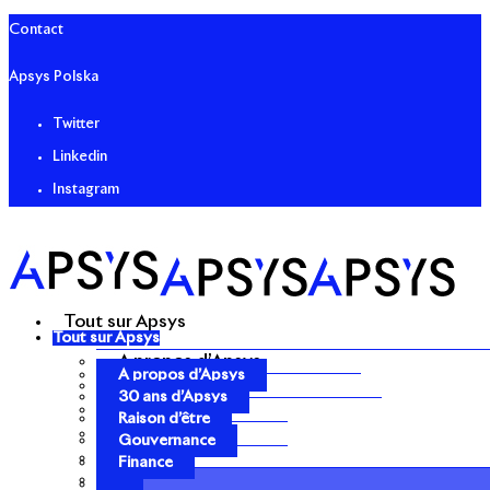
Contact
Apsys Polska
Twitter
Linkedin
Instagram
Tout sur Apsys
Tout sur Apsys
A propos d’Apsys
A propos d’Apsys
30 ans d’Apsys
30 ans d’Apsys
Raison d’être
Raison d’être
Gouvernance
Gouvernance
Finance
Finance