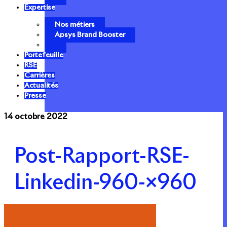
Expertise
Nos métiers
Apsys Brand Booster
Portefeuille
RSE
Carrières
Actualités
Presse
14 octobre 2022
Post-Rapport-RSE-
Linkedin-960-×960