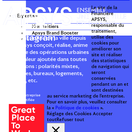
Le site de la
Twitter
Financière
Expertise
APSYS,
Linkedin
responsable du
Nos métiers
traitement,
Apsys Brand Booster
Instagram
utilise des
Acteur passionné de la ville depuis
cookies pour
1996, Apsys conçoit, réalise, anime
améliorer son
et valorise des opérations urbaines
site et réaliser
à forte valeur ajoutée dans toutes
des statistiques
les fonctions : polarités mixtes,
de navigation qui
seront
commerces, bureaux, logements,
conservées
hôtellerie, etc.
pendant un an et
sont destinées
Une entreprise
au service marketing de l’entreprise.
certifiée
Pour en savoir plus, veuillez consulter
la «
Politique de cookies
».
Réglage des Cookies
Accepter
tout
Refuser tout