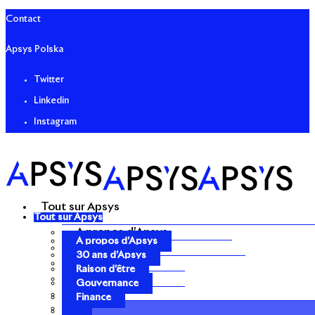
Contact
Apsys Polska
Twitter
Linkedin
Instagram
Tout sur Apsys
Tout sur Apsys
A propos d’Apsys
A propos d’Apsys
30 ans d’Apsys
30 ans d’Apsys
Raison d’être
Raison d’être
Gouvernance
Gouvernance
Finance
Finance