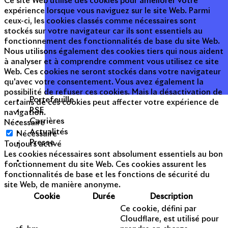
Ce site Web utilise des cookies pour améliorer votre
expérience lorsque vous naviguez sur le site Web. Parmi
ceux-ci, les cookies classés comme nécessaires sont
stockés sur votre navigateur car ils sont essentiels au
fonctionnement des fonctionnalités de base du site Web.
Nous utilisons également des cookies tiers qui nous aident
à analyser et à comprendre comment vous utilisez ce site
Web. Ces cookies ne seront stockés dans votre navigateur
qu'avec votre consentement. Vous avez également la
possibilité de refuser ces cookies. Mais la désactivation de
Portefeuille
certains de ces cookies peut affecter votre expérience de
RSE
navigation.
Carrières
Nécessaire
Actualités
Nécessaire
Presse
Toujours activé
Les cookies nécessaires sont absolument essentiels au bon
fonctionnement du site Web. Ces cookies assurent les
fonctionnalités de base et les fonctions de sécurité du
site Web, de manière anonyme.
Cookie
Durée
Description
Ce cookie, défini par
Cloudflare, est utilisé pour