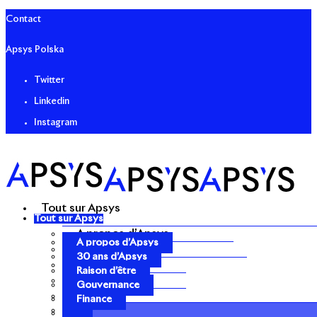
Contact
Apsys Polska
Twitter
Linkedin
Instagram
Tout sur Apsys
Tout sur Apsys
A propos d’Apsys
A propos d’Apsys
30 ans d’Apsys
30 ans d’Apsys
Raison d’être
Raison d’être
Gouvernance
Gouvernance
Finance
Finance