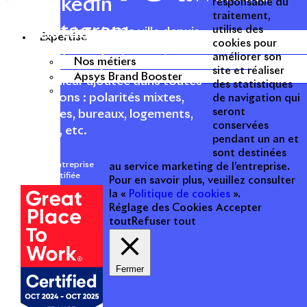
Linkedin
responsable du
traitement,
Instagram
utilise des
Acteur passionné de la ville depuis
Expertise
cookies pour
1996, Apsys conçoit, réalise, anime
améliorer son
Nos métiers
et valorise des opérations urbaines
site et réaliser
Apsys Brand Booster
à forte valeur ajoutée dans toutes
des statistiques
les fonctions : polarités mixtes,
de navigation qui
seront
commerces, bureaux, logements,
conservées
hôtellerie, etc.
pendant un an et
sont destinées
Une entreprise
au service marketing de l’entreprise.
certifiée
Pour en savoir plus, veuillez consulter
la «
Politique de cookies
».
Réglage des Cookies
Accepter
tout
Refuser tout
Fermer