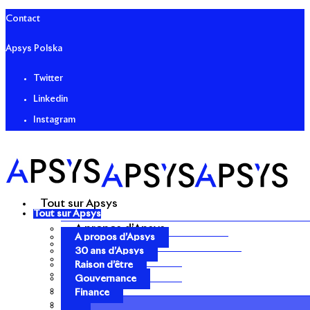
Contact
Apsys Polska
Twitter
Linkedin
Instagram
Tout sur Apsys
Tout sur Apsys
A propos d’Apsys
A propos d’Apsys
30 ans d’Apsys
30 ans d’Apsys
Raison d’être
Raison d’être
Gouvernance
Gouvernance
Finance
Finance