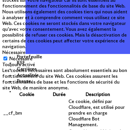
stockés sur votre navigateur car ils sont essentiels au
fonctionnement des fonctionnalités de base du site Web.
Nous utilisons également des cookies tiers qui nous aident
à analyser et à comprendre comment vous utilisez ce site
Web. Ces cookies ne seront stockés dans votre navigateur
qu'avec votre consentement. Vous avez également la
possibilité de refuser ces cookies. Mais la désactivation de
certains de ces cookies peut affecter votre expérience de
navigation.
Nécessaire
Portefeuille
Nécessaire
RSE
Toujours activé
Carrières
Les cookies nécessaires sont absolument essentiels au bon
Actualités
fonctionnement du site Web. Ces cookies assurent les
Presse
fonctionnalités de base et les fonctions de sécurité du
site Web, de manière anonyme.
Cookie
Durée
Description
Ce cookie, défini par
Cloudflare, est utilisé pour
__cf_bm
prendre en charge
Cloudflare Bot
Management.