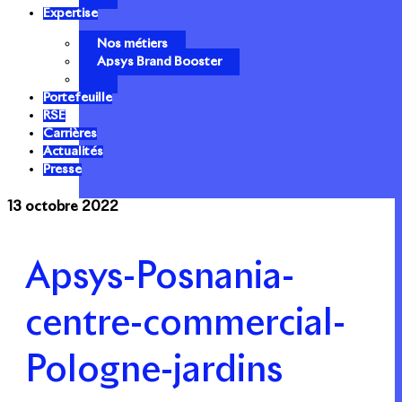
Expertise
Nos métiers
Apsys Brand Booster
Portefeuille
RSE
Carrières
Actualités
Presse
13 octobre 2022
Apsys-Posnania-
centre-commercial-
Pologne-jardins