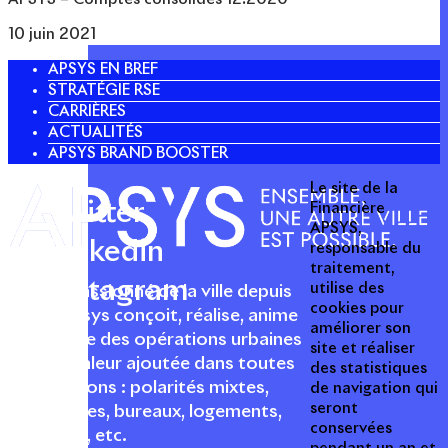
10 juin 2021
APSYS EN BREF
STRATÉGIE RSE
CARRIÈRES
ACTUALITÉS
APSYS BRAND BOOSTER
Le site de la
Twitter
Financière
APSYS,
Linkedin
responsable du
traitement,
Instagram
utilise des
Acteur passionné de la ville depuis
cookies pour
1996, Apsys conçoit, réalise, anime
améliorer son
et valorise des opérations urbaines
site et réaliser
à forte valeur ajoutée dans toutes
des statistiques
les fonctions : polarités mixtes,
de navigation qui
seront
commerces, bureaux, logements,
conservées
hôtellerie, etc.