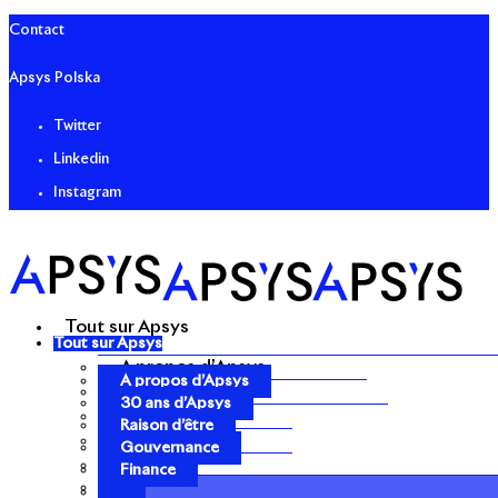
Contact
Apsys Polska
Twitter
Linkedin
Instagram
Tout sur Apsys
Tout sur Apsys
A propos d’Apsys
A propos d’Apsys
30 ans d’Apsys
30 ans d’Apsys
Raison d’être
Raison d’être
Gouvernance
Gouvernance
Finance
Finance