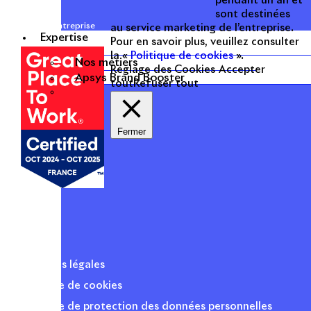
pendant un an et
sont destinées
Une entreprise
au service marketing de l’entreprise.
Expertise
certifiée
Pour en savoir plus, veuillez consulter
la «
Politique de cookies
».
Nos métiers
Réglage des Cookies
Accepter
Apsys Brand Booster
tout
Refuser tout
Fermer
Mentions légales
Politique de cookies
Politique de protection des données personnelles