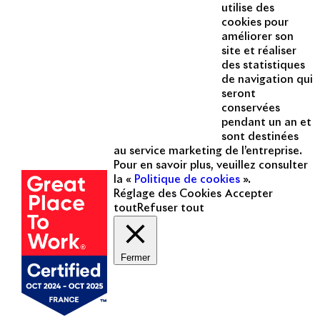
Instagram
utilise des
Acteur passionné de la ville depuis
cookies pour
1996, Apsys conçoit, réalise, anime
améliorer son
et valorise des opérations urbaines
site et réaliser
à forte valeur ajoutée dans toutes
des statistiques
les fonctions : polarités mixtes,
de navigation qui
seront
commerces, bureaux, logements,
conservées
hôtellerie, etc.
pendant un an et
sont destinées
Une entreprise
au service marketing de l’entreprise.
certifiée
Pour en savoir plus, veuillez consulter
la «
Politique de cookies
».
Réglage des Cookies
Accepter
tout
Refuser tout
Fermer