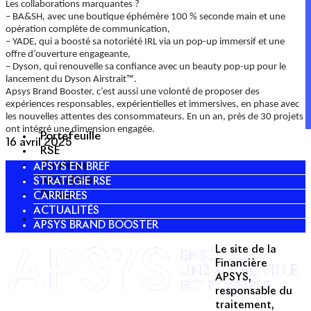
Les collaborations marquantes ?
– BA&SH
, avec une boutique éphémère 100 % seconde main et une
opération complète de communication,
– YADE
, qui a boosté sa notoriété IRL via un pop-up immersif et une
offre d’ouverture engageante,
– Dyson
, qui renouvelle sa confiance avec un beauty pop-up pour le
lancement du Dyson Airstrait™.
Apsys Brand Booster, c’est aussi une volonté de proposer des
expériences responsables, expérientielles et immersives, en phase avec
les nouvelles attentes des consommateurs. En un an, près de 30 projets
ont intégré une dimension engagée.
Portefeuille
16 avril 2025
RSE
Carrières
APSYS EN BREF
Actualités
STRATÉGIE RSE
Presse
CARRIÈRES
ACTUALITÉS
APSYS BRAND BOOSTER
Le site de la
Twitter
Financière
APSYS,
Linkedin
responsable du
traitement,