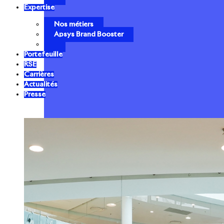
Expertise
Nos métiers
Apsys Brand Booster
Portefeuille
RSE
Carrières
Actualités
Presse