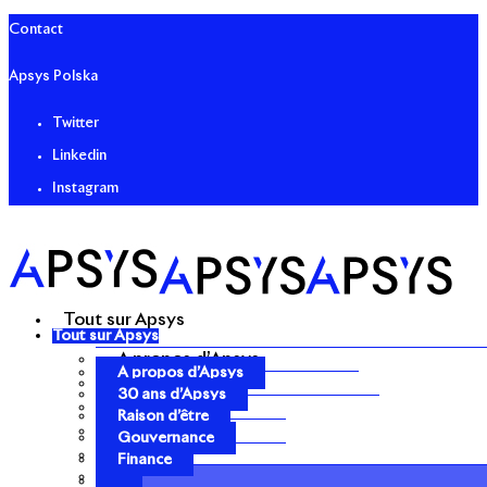
Contact
Apsys Polska
Twitter
Linkedin
Instagram
Tout sur Apsys
Tout sur Apsys
A propos d’Apsys
A propos d’Apsys
30 ans d’Apsys
30 ans d’Apsys
Raison d’être
Raison d’être
Gouvernance
Gouvernance
Finance
Finance