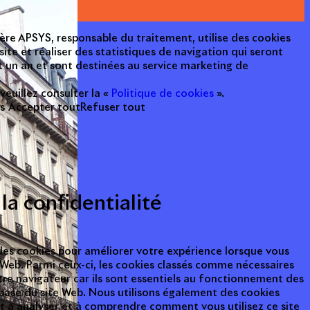
cière APSYS, responsable du traitement, utilise des cookies
ite et réaliser des statistiques de navigation qui seront
 un an et sont destinées au service marketing de
 veuillez consulter la «
Politique de cookies
».
s
Accepter tout
Refuser tout
la confidentialité
 des cookies pour améliorer votre expérience lorsque vous
e Web. Parmi ceux-ci, les cookies classés comme nécessaires
tre navigateur car ils sont essentiels au fonctionnement des
base du site Web. Nous utilisons également des cookies
nt à analyser et à comprendre comment vous utilisez ce site