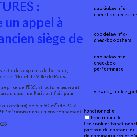
URES :
cookielawinfo-
checkbox-necessar
e un appel à
cookielawinfo-
ancien siège de
checkbox-others
cookielawinfo-
checkbox-
performance
vestir des espaces de bureaux,
ce de l’Hôtel de Ville de Paris.
ntreprise de l’ESS, structure œuvrant
viewed_cookie_pol
ieu au cœur de Paris est fait pour
x ou ateliers) de 5 à 50 m² (de 20 à
Fonctionnelle
12€/m²/mois) dans un environnement
Fonctionnelle
Les cookies fonctionnel
2023
partage du contenu du s
!
de commentaires et d'au