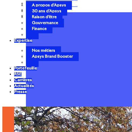
Gouvernance
A propos d’Apsys
Finance
30 ans d’Apsys
Raison d’être
Gouvernance
Finance
Expertise
Nos métiers
Apsys Brand Booster
Portefeuille
RSE
Carrières
Actualités
Presse