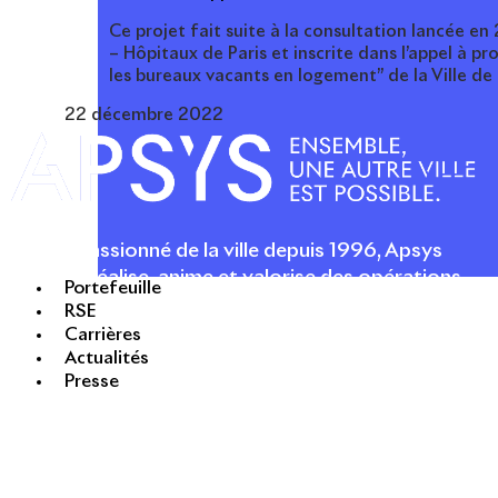
Ce projet fait suite à la consultation lancée en
– Hôpitaux de Paris et inscrite dans l’appel à p
les bureaux vacants en logement” de la Ville de 
22 décembre 2022
Acteur passionné de la ville depuis 1996, Apsys
conçoit, réalise, anime et valorise des opérations
Portefeuille
urbaines à forte valeur ajoutée dans toutes les
RSE
fonctions : polarités mixtes, commerces, bureaux,
Carrières
logements, hôtellerie, etc.
Actualités
Presse
APSYS EN BREF