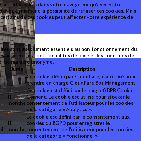
 seront stockés dans votre navigateur qu'avec votre
avez également la possibilité de refuser ces cookies. Mais
 certains de ces cookies peut affecter votre expérience de
aires sont absolument essentiels au bon fonctionnement du
es assurent les fonctionnalités de base et les fonctions de
eb, de manière anonyme.
Durée
Description
Ce cookie, défini par Cloudflare, est utilisé pour
prendre en charge Cloudflare Bot Management.
Ce cookie est défini par le plugin GDPR Cookie
11
Consent. Le cookie est utilisé pour stocker le
months
consentement de l'utilisateur pour les cookies
de la catégorie « Analytics ».
Le cookie est défini par le consentement aux
11
cookies du RGPD pour enregistrer le
al
months
consentement de l'utilisateur pour les cookies
de la catégorie « Fonctionnel ».