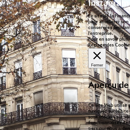
Instagram
Le site de la Finan
pour améliorer son s
conservées pendant
l’entreprise.
Pour en savoir plus,
Réglage des Cookie
Fermer
Aperçu de 
Ce site Web utilise
naviguez sur le sit
sont stockés sur vo
fonctionnalités de 
tiers qui nous aide