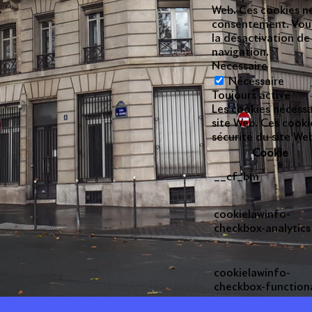
Web. Ces cookies ne
consentement. Vous 
la désactivation de
navigation.
Nécessaire
Nécessaire
Toujours activé
Les cookies nécess
site Web. Ces cooki
sécurité du site W
Cookie
__cf_bm
cookielawinfo-
checkbox-analytics
cookielawinfo-
checkbox-function