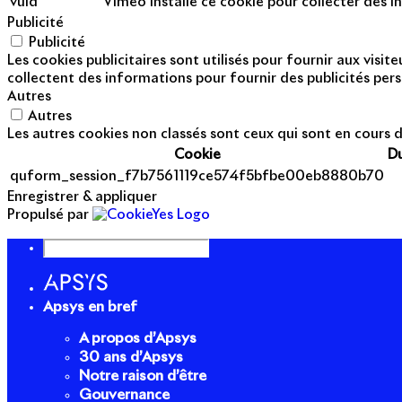
vuid
Vimeo installe ce cookie pour collecter des in
Publicité
Publicité
Les cookies publicitaires sont utilisés pour fournir aux visi
collectent des informations pour fournir des publicités pers
Autres
Autres
Les autres cookies non classés sont ceux qui sont en cours d
Cookie
D
quform_session_f7b7561119ce574f5bfbe00eb8880b70
Enregistrer & appliquer
Propulsé par
Apsys en bref
A propos d’Apsys
30 ans d’Apsys
Notre raison d’être
Gouvernance