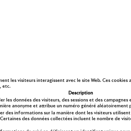
RSE
A
APSYS BRAND BOOSTER
ction des données personnelles
Presse
Nous contacter
© C
t les visiteurs interagissent avec le site Web. Ces cookies a
, etc.
Description
er les données des visiteurs, des sessions et des campagnes et 
anière anonyme et attribue un numéro généré aléatoirement po
er des informations sur la manière dont les visiteurs utilise
Certaines des données collectées incluent le nombre de visiteu