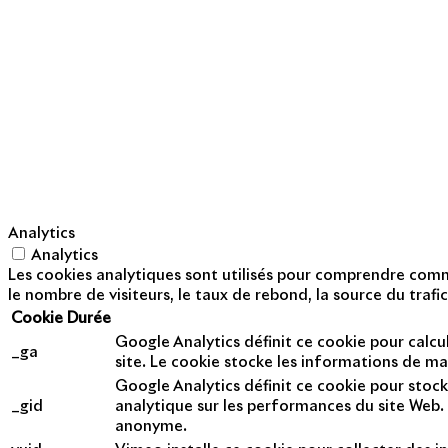
À propos d'Apsys
Notre raison d’être
Nos dirigeants
Finance
Nos métiers
Mentions légales
Politique de cookies
Politique de prote
Analytics
Analytics
Les cookies analytiques sont utilisés pour comprendre commen
le nombre de visiteurs, le taux de rebond, la source du trafic
Cookie
Durée
Google Analytics définit ce cookie pour calcul
_ga
site. Le cookie stocke les informations de m
Google Analytics définit ce cookie pour stock
_gid
analytique sur les performances du site Web. 
anonyme.